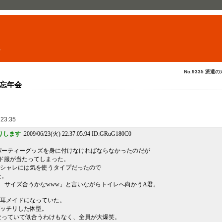
ト
No.9335 派遣の
忘年会
 23:35
りします
:2009/06/23(火) 22:37:05.94 ID:GRuG180C0
パーティーグッズを身に付けなければならなかったのだが
イド服が当たってしまった。
オシャレには気を使うタイプだったので
た。
w サイズ合うかなwww」と言いながらトイレへ向かうA君。
コ耳メイドになっていた。
ガッチリした体型。
なっていて似合うわけもなく、全員が大爆笑。