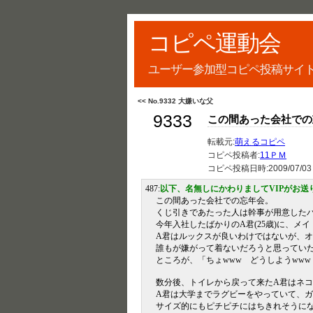
コピペ運動会
ユーザー参加型コピペ投稿サイ
<< No.9332 大嫌いな父
9333
この間あった会社での
転載元:
萌えるコピペ
コピペ投稿者:
11ＰＭ
コピペ投稿日時:
2009/07/03
487:
以下、名無しにかわりましてVIPがお送
この間あった会社での忘年会。
くじ引きであたった人は幹事が用意した
今年入社したばかりのA君(25歳)に、メ
A君はルックスが良いわけではないが、
誰もが嫌がって着ないだろうと思ってい
ところが、「ちょwww どうしようww
数分後、トイレから戻って来たA君はネ
A君は大学までラグビーをやっていて、
サイズ的にもピチピチにはちきれそうに