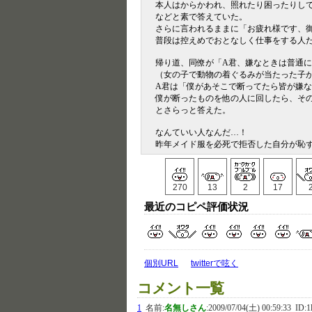
本人はからかわれ、照れたり困ったりし
などと素で答えていた。
さらに言われるままに「お疲れ様です、
普段は控えめでおとなしく仕事をする人
帰り道、同僚が「A君、嫌なときは普通
（女の子で動物の着ぐるみが当たった子
A君は「僕があそこで断ってたら皆が嫌
僕が断ったものを他の人に回したら、そ
とさらっと答えた。
なんていい人なんだ…！
昨年メイド服を必死で拒否した自分が恥
270
13
2
17
最近のコピペ評価状況
個別URL
twitterで呟く
コメント一覧
1
名前:
名無しさん
:
2009/07/04(土) 00:59:33
ID:1