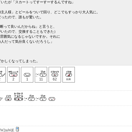
ていたが「スカートってすーすーするんですね」
御主人様」とビールをついで回り、どこでもすっかり大人気に。
だったので、誰もが驚いた。
に断って良いんだからね」と言うと、
がいたので、交換することもできた）
な雰囲気になるじゃないですか。それに
の人だって気分良くないだろうし」
ずかしくなってしまった。
2
2
1
11
62
削希
lW2mWjE