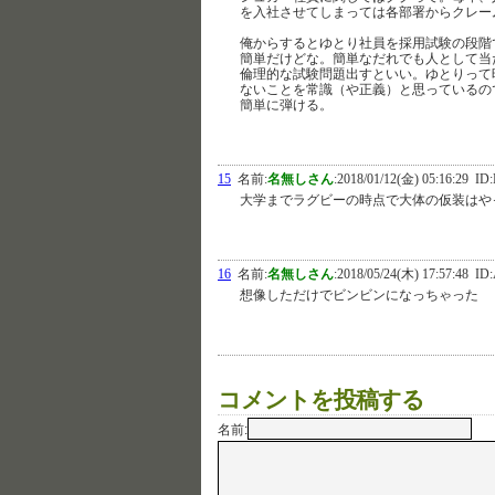
を入社させてしまっては各部署からクレー
俺からするとゆとり社員を採用試験の段階
簡単だけどな。簡単なだれでも人として当
倫理的な試験問題出すといい。ゆとりって
ないことを常識（や正義）と思っているの
簡単に弾ける。
15
名前:
名無しさん
:
2018/01/12(金) 05:16:29
ID:
大学までラグビーの時点で大体の仮装はや
16
名前:
名無しさん
:
2018/05/24(木) 17:57:48
ID:
想像しただけでビンビンになっちゃった
コメントを投稿する
名前: