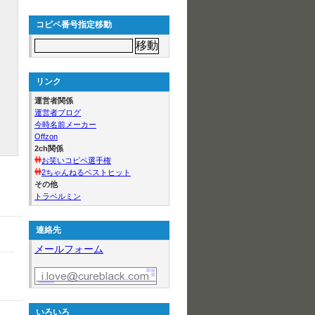
コピペ番号指定移動
リンク
運営者関係
運営者ブログ
今時名前メーカー
Offzon
2ch関係
お笑いコピペ選手権
2ちゃんねるベストヒット
その他
トラベルミン
連絡先
メールフォーム
いろいろ