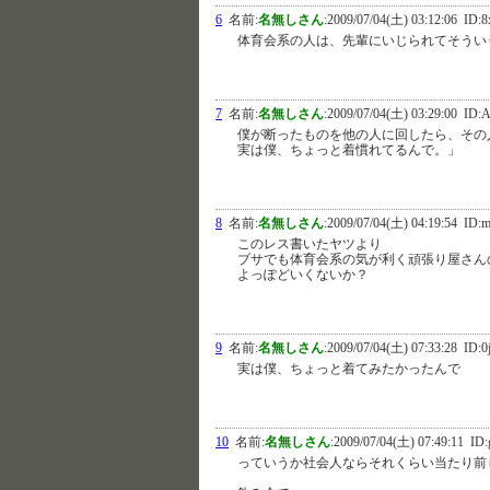
6
名前:
名無しさん
:
2009/07/04(土) 03:12:06
ID:8
体育会系の人は、先輩にいじられてそうい
7
名前:
名無しさん
:
2009/07/04(土) 03:29:00
ID:A
僕が断ったものを他の人に回したら、その
実は僕、ちょっと着慣れてるんで。」
8
名前:
名無しさん
:
2009/07/04(土) 04:19:54
ID:m
このレス書いたヤツより
ブサでも体育会系の気が利く頑張り屋さん
よっぽどいくないか？
9
名前:
名無しさん
:
2009/07/04(土) 07:33:28
ID:0
実は僕、ちょっと着てみたかったんで
10
名前:
名無しさん
:
2009/07/04(土) 07:49:11
ID:
っていうか社会人ならそれくらい当たり前