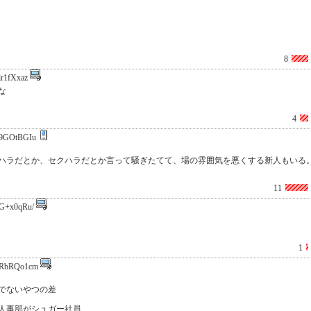
8
lr1fXxaz
な
4
9GOtBGIu
ハラだとか、セクハラだとか言って騒ぎたてて、場の雰囲気を悪くする新人もいる
11
G+x0qRu/
1
RbRQo1cm
でないやつの差
人事部がシュガー社員