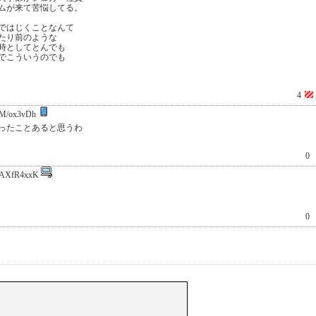
ムが来て苦悩してる。
ではじくことなんて
たり前のような
時としてとんでも
でこういうのでも
4
M/ox3vDh
ったことあると思うわ
0
AXfR4xxK
0