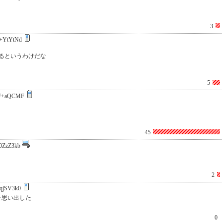
3
+YtYtNd
るというわけだな
5
F+aQCMF
45
0ZzZ3kb
2
qjSV3k0
を思い出した
0