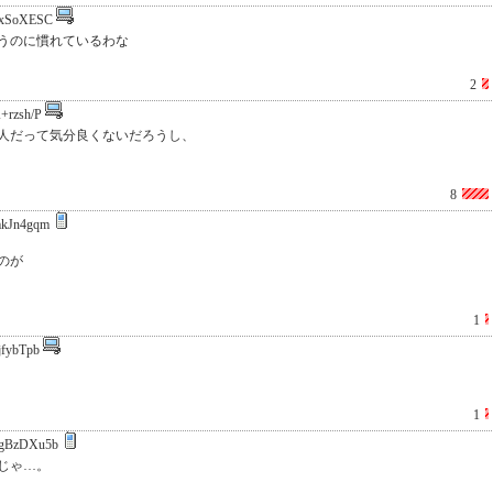
xSoXESC
うのに慣れているわな
2
+rzsh/P
人だって気分良くないだろうし、
8
kJn4gqm
のが
1
jfybTpb
1
gBzDXu5b
じゃ…。