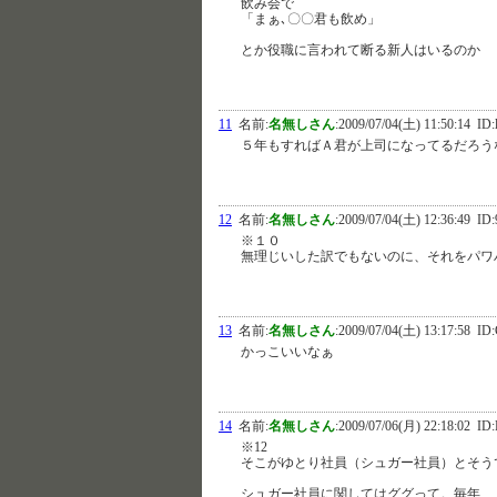
飲み会で
「まぁ､〇〇君も飲め」
とか役職に言われて断る新人はいるのか
11
名前:
名無しさん
:
2009/07/04(土) 11:50:14
ID:
５年もすればＡ君が上司になってるだろう
12
名前:
名無しさん
:
2009/07/04(土) 12:36:49
ID:
※１０
無理じいした訳でもないのに、それをパワ
13
名前:
名無しさん
:
2009/07/04(土) 13:17:58
ID:
かっこいいなぁ
14
名前:
名無しさん
:
2009/07/06(月) 22:18:02
ID:
※12
そこがゆとり社員（シュガー社員）とそう
シュガー社員に関してはググって。毎年、