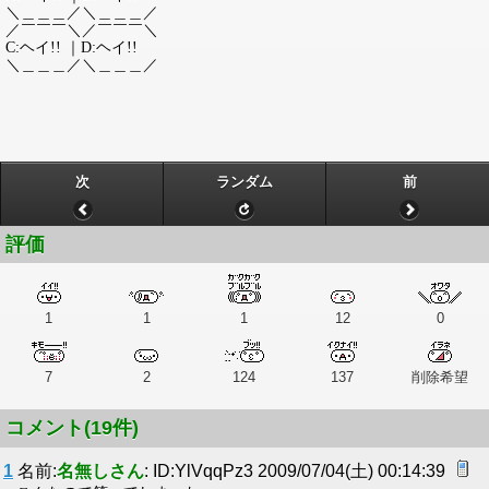
＼＿＿＿／＼＿＿＿／
／￣￣￣＼／￣￣￣＼
C:ヘイ!! ｜D:ヘイ!!
＼＿＿＿／＼＿＿＿／
次
ランダム
前
評価
1
1
1
12
0
7
2
124
137
削除希望
コメント(19件)
1
名前:
名無しさん
: ID:YlVqqPz3 2009/07/04(土) 00:14:39