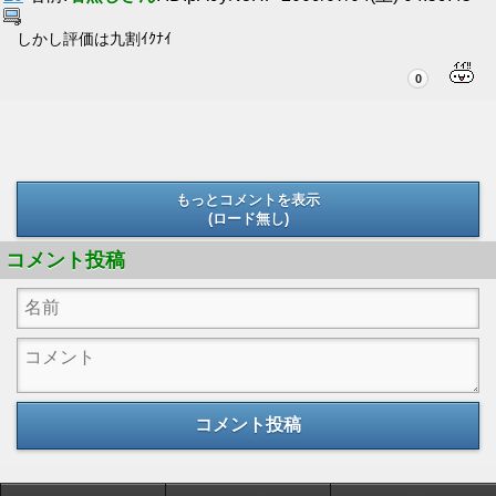
しかし評価は九割ｲｸﾅｲ
0
もっとコメントを表示
(ロード無し)
(ロード無し)
コメント投稿
コメント投稿