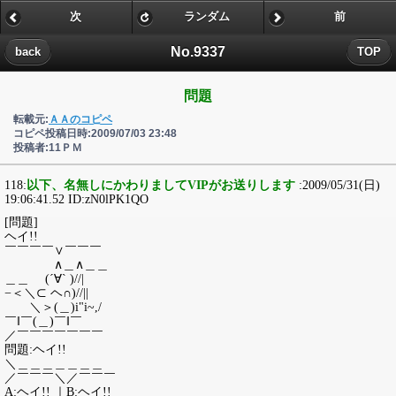
次
ランダム
前
No.9337
back
TOP
問題
転載元:
ＡＡのコピペ
コピペ投稿日時:2009/07/03 23:48
投稿者:11ＰＭ
118:
以下、名無しにかわりましてVIPがお送りします
:2009/05/31(日)
19:06:41.52 ID:zN0lPK1QO
[問題]
ヘイ!!
￣￣￣￣∨￣￣￣
∧＿∧＿＿
＿＿ (´∀` )//|
−＜＼⊂ ヘ∩)//||
＼＞(＿)i"i~,/
￣‖￣(＿)￣‖￣
／￣￣￣￣￣￣￣
問題:ヘイ!!
＼＿＿＿＿＿＿＿
／￣￣￣＼／￣￣￣
A:ヘイ!! ｜B:ヘイ!!