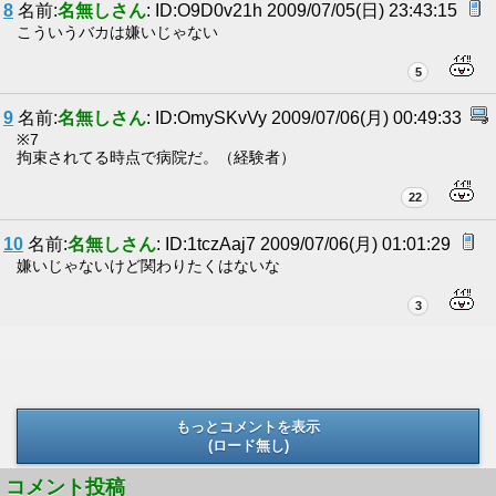
8
名前:
名無しさん
: ID:O9D0v21h 2009/07/05(日) 23:43:15
こういうバカは嫌いじゃない
5
9
名前:
名無しさん
: ID:OmySKvVy 2009/07/06(月) 00:49:33
※7
拘束されてる時点で病院だ。（経験者）
22
10
名前:
名無しさん
: ID:1tczAaj7 2009/07/06(月) 01:01:29
嫌いじゃないけど関わりたくはないな
3
もっとコメントを表示
(ロード無し)
(ロード無し)
コメント投稿