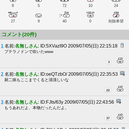
8
5
72
10
24
27
8
40
0
削除希望
コメント(20件)
1
名前:
名無しさん
: ID:5XVazI9O 2009/07/05(日) 22:15:18
プテラノドンで吹いたwww
3
2
名前:
名無しさん
: ID:oeQTzbO/ 2009/07/05(日) 22:35:53
厨二病もここまでくると清清しいな
22
3
名前:
名無しさん
: ID:FJts/63y 2009/07/05(日) 22:43:56
もうあれだよ、本物だったんだよ。
37