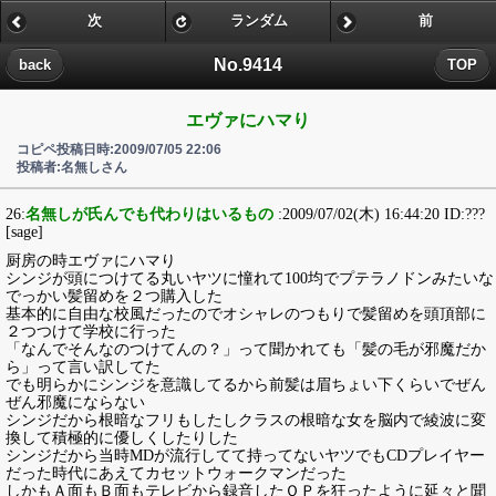
次
ランダム
前
No.9414
back
TOP
エヴァにハマり
コピペ投稿日時:2009/07/05 22:06
投稿者:名無しさん
26:
名無しが氏んでも代わりはいるもの
:2009/07/02(木) 16:44:20 ID:???
[sage]
厨房の時エヴァにハマり
シンジが頭につけてる丸いヤツに憧れて100均でプテラノドンみたいな
でっかい髪留めを２つ購入した
基本的に自由な校風だったのでオシャレのつもりで髪留めを頭頂部に
２つつけて学校に行った
「なんでそんなのつけてんの？」って聞かれても「髪の毛が邪魔だか
ら」って言い訳してた
でも明らかにシンジを意識してるから前髪は眉ちょい下くらいでぜん
ぜん邪魔にならない
シンジだから根暗なフリもしたしクラスの根暗な女を脳内で綾波に変
換して積極的に優しくしたりした
シンジだから当時MDが流行してて持ってないヤツでもCDプレイヤー
だった時代にあえてカセットウォークマンだった
しかもＡ面もＢ面もテレビから録音したＯＰを狂ったように延々と聞