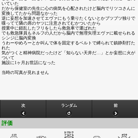
いていた
だから保健室の先生に心の病気を心配されたけど脳内でリツコさんに
変換してたから問題なかった
逆に妄想を加速させてエヴァにもう乗りたくないとかブツブツ独りで
喋ってて隣の席のヤツに注意されてむかついたから
授業中に錯乱したフリをしたら救急車で運ばれた
でも救急隊員もネルフの人だから脳内で無理矢理エヴァに載せられる
シンジに脳内変換
うわーやめろーとか叫んで体を固定するベルトで縛られて鎮静剤打た
れた
気がつくと精神病院だったけど「知らない天井だ…」とか妄想に火が
ついて
施設に1ヶ月お世話になった
当時の写真が見れません
次
ランダム
前
評価