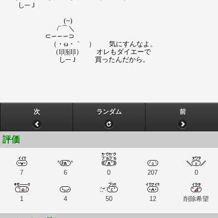
し─Ｊ
(~)
/´⌒＼
⊂∽∽∽⊃
（・ω・｀ ） 気にすんなよ。
（l|l|§|l|l） オレもダイエーで
し─Ｊ 買ったんだから。
次
ランダム
前
評価
7
6
0
207
0
1
4
50
12
削除希望