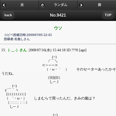
次
ランダム
前
No.9421
back
TOP
ウソ
コピペ投稿日時:2009/07/05 22:43
投稿者:名無しさん
15:
（-＿-）さん
:2008/07/16(水) 15:44:18 ID:???0 [age]
(~)
/´⌒＼
⊂∽∽∽⊃
（・ω・｀ ） そのセーターあったかそ
うだね。
（l|l|§|l|l）
し─Ｊ
(~)
γ´⌒｀ヽ
{i:i:i:i:i:i:i:i:}
（ ´・ω・） しまむらで買ったんだ。きみの服は？
（:::::::::：:::）
し─Ｊ
(~)