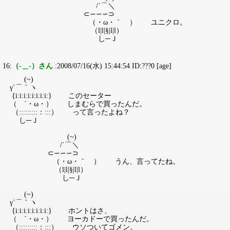
/´⌒＼
⊂∽∽∽⊃
（・ω・｀ ） ユニクロ。
（l|l|§|l|l）
し─Ｊ
16:
（-＿-）さん
:2008/07/16(水) 15:44:54 ID:???0 [age]
(~)
γ´⌒｀ヽ
{i:i:i:i:i:i:i:i:} このセーター
（ ´・ω・） しまむらで買ったんだ。
（:::::::::：:::） って言ったよね？
し─Ｊ
(~)
/´⌒＼
⊂∽∽∽⊃
（・ω・｀ ） うん、言ってたね。
（l|l|§|l|l）
し─Ｊ
(~)
γ´⌒｀ヽ
{i:i:i:i:i:i:i:i:} ホントはさ、
（ ´・ω・） ヨーカドーで買ったんだ。
（:::::::::：:::） ウソついてゴメン。