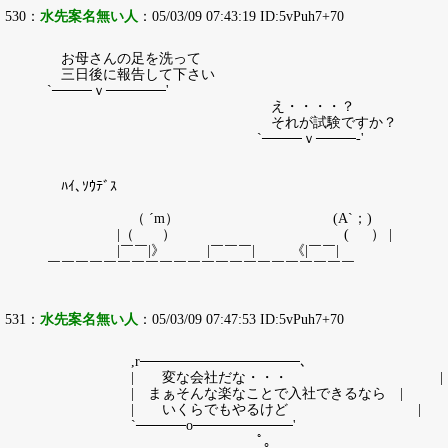
530：
水先案名無い人
：05/03/09 07:43:19 ID:5vPuh7+70
お母さんの足を洗って
三日後に報告して下さい
`────ｖ──────'
え・・・・？
それが試験ですか？
`────ｖ────‐'
ﾊｲ､ｿｳﾃﾞｽ
（ ´m） (A`；)
|（ ） ( ） |
|￣￣|》 |￣￣￣| 《|￣￣|
￣￣￣￣￣￣￣￣￣￣￣￣￣￣￣￣￣￣￣￣￣￣
531：
水先案名無い人
：05/03/09 07:47:53 ID:5vPuh7+70
,r────────────────､
| 変な会社だな・・・ |
| まぁそんな楽なことで入社できるなら |
| いくらでもやるけど |
`─────о──────────'
ﾟ｡