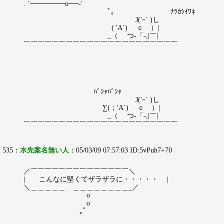
. `───────о──‐'
ﾟ｡ ﾅﾂｶｼｲﾜﾈ
J('ｰ` )し
( 'A`) ｃ ）|
_（ つ-「-,|￣|
￣￣￣￣￣￣￣￣￣￣￣￣￣￣￣￣￣￣￣￣￣￣
ﾊﾞｼｬﾊﾞｼｬ
J('ｰ` )し
∑(；'A`) ｃ ）|
_（ つ-「-,|￣|
￣￣￣￣￣￣￣￣￣￣￣￣￣￣￣￣￣￣￣￣￣￣
535：
水先案名無い人
：05/03/09 07:57:03 ID:5vPuh7+70
／￣￣￣￣￣￣￣￣￣￣￣￣￣￣＼
| こんなに堅くてザラザラに・・・・・ |
＼＿＿＿＿＿ ＿＿＿＿＿＿＿＿_／
о
o
｡ﾟ