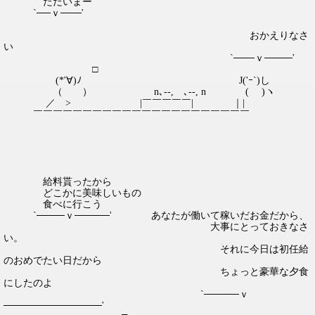
ただいまー
`──ｖ───'
おかえりなさ
い
`───ｖ────'
□
(*'∀)ﾉ J('ｰ`)し
（ ） n､--, ､--, n ( )ヽ
／ > |￣￣￣￣￣| ｜|
￣￣￣￣￣￣￣￣￣￣￣￣￣￣￣￣￣￣￣￣￣￣
給料貰ったから
どこかに美味しいもの
食べに行こう
`────ｖ─────' あなたが働いて稼いだお金だから、
大事にとっておきなさ
い。
それに今日は初任給
のおめでたい日だから
ちょっと豪華な夕食
にしたのよ
`─────ｖ
──────────────'