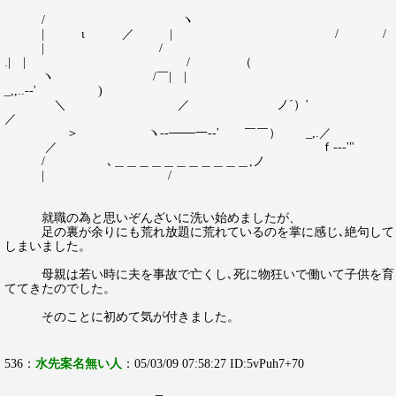
/ ヽ
| ι ／ | / /
| /
.| | / （
ヽ /￣| |
_,,..-‐' )
＼ ／ ノ´）'
／
＞ ヽ--───一-‐' ￣￣） _,.／
／ ｆ--‐'"
/ ､＿＿＿＿＿＿＿＿＿＿＿,ノ
| /
就職の為と思いぞんざいに洗い始めましたが、
足の裏が余りにも荒れ放題に荒れているのを掌に感じ､絶句して
しまいました。
母親は若い時に夫を事故で亡くし､死に物狂いで働いて子供を育
ててきたのでした。
そのことに初めて気が付きました。
536：
水先案名無い人
：05/03/09 07:58:27 ID:5vPuh7+70