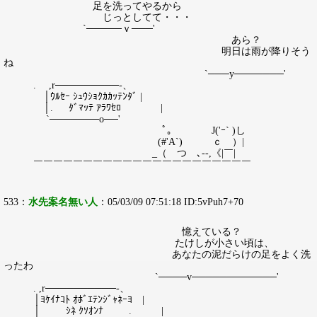
足を洗ってやるから
じっとしてて・・・
`─────ｖ───'
あら？
明日は雨が降りそう
ね
`───y───────'
. ,r─────────‐、
│ｳﾙｾｰ ｼｭｳｼｮｸｶｶｯﾃﾝﾀﾞ |
│. ﾀﾞﾏｯﾃ ｱﾗﾜｾﾛ |
`───────о──'
ﾟ｡ J('ｰ` )し
(#'A`) ｃ ）|
_（ つ ､--,《|￣|
￣￣￣￣￣￣￣￣￣￣￣￣￣￣￣￣￣￣￣￣￣￣
533：
水先案名無い人
：05/03/09 07:51:18 ID:5vPuh7+70
憶えている？
たけしが小さい頃は、
あなたの泥だらけの足をよく洗
ったわ
`────v────────────'
. ,r──────────‐、
│ﾖｹｲﾅｺﾄ ｵﾎﾞｴﾃﾝｼﾞｬﾈｰﾖ |
│ ｼﾈ ｸｿｵﾝﾅ . |