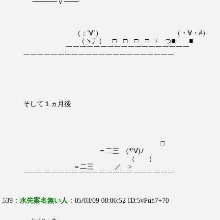
`─────ｖ───'
(；'∀`) （・∀・#）
（ヽ丿） □ □ □ □ / つ■ ■
|￣￣￣￣￣￣￣￣￣￣￣￣￣￣￣￣￣￣
￣￣￣￣￣￣￣￣￣￣￣￣￣￣￣￣￣￣￣￣￣￣
そして１ヵ月後
□
＝二三 (*'∀)ﾉ
（ ）
＝二三 ／ >
￣￣￣￣￣￣￣￣￣￣￣￣￣￣￣￣￣￣￣￣￣￣
539：
水先案名無い人
：05/03/09 08:06:52 ID:5vPuh7+70