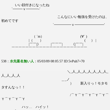
いい顔付きになったね
`────ｖ─────‐'
こんなにいい勉強を受けたのは、
初めてです
`───────ｖ────────────'
（ ´m） (∀` )
|（ ） ( ） |
|￣￣|》 |￣￣￣| 《|￣￣|
￣￣￣￣￣￣￣￣￣￣￣￣￣￣￣￣￣￣￣￣￣￣
538：
水先案名無い人
：05/03/09 08:05:57 ID:5vPuh7+70
＼_人_人_人_人_人_人_人_
人_人_人_人
＿_ノ
） 新入りっ！モタモ
タすんなっ！！
ゝ
/⌒Ｙ⌒Ｙ⌒Ｙ⌒Ｙ⌒Ｙ⌒
Ｙ⌒Ｙ⌒Ｙ⌒Ｙ
ハッ… ハイッ！