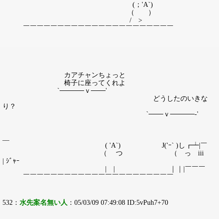
(；'A`)
（ ）
/ >
￣￣￣￣￣￣￣￣￣￣￣￣￣￣￣￣￣￣￣￣￣￣
カアチャンちょっと
椅子に座ってくれよ
`─────ｖ───'
どうしたのいきな
り？
`───ｖ─────‐'
__
( 'A`) J('ｰ` )し┏┷|￣
（ つ （ っ iii
| ｼﾞｬｰ
| | ｜｜|￣￣￣
￣￣￣￣￣￣￣￣￣￣￣￣￣￣￣￣￣￣￣￣￣￣
532：
水先案名無い人
：05/03/09 07:49:08 ID:5vPuh7+70