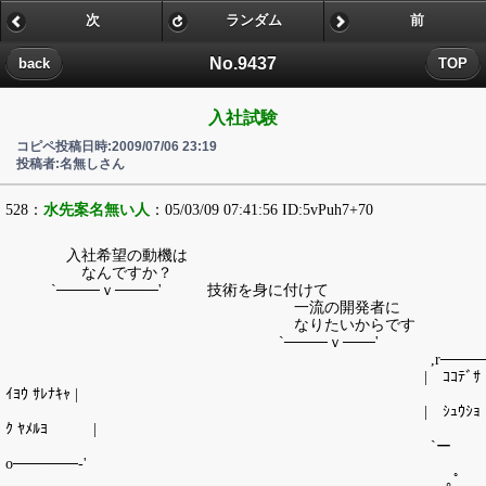
次
ランダム
前
No.9437
back
TOP
入社試験
コピペ投稿日時:2009/07/06 23:19
投稿者:名無しさん
528：
水先案名無い人
：05/03/09 07:41:56 ID:5vPuh7+70
入社希望の動機は
なんですか？
`────ｖ────' 技術を身に付けて
一流の開発者に
なりたいからです
`────ｖ───'
,r───────
| ｺｺﾃﾞｻ
ｲﾖｳ ｻﾚﾅｷｬ |
| ｼｭｳｼｮ
ｸ ﾔﾒﾙﾖ |
`ー
о──────‐'
｡ﾟ