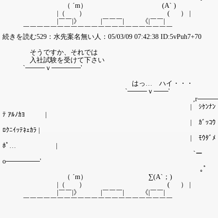
（ ´m） (A` )
|（ ） ( ） |
|￣￣|》 |￣￣￣| 《|￣￣|
￣￣￣￣￣￣￣￣￣￣￣￣￣￣￣￣￣￣￣￣￣￣
続きを読む529：水先案名無い人：05/03/09 07:42:38 ID:5vPuh7+70
そうですか、それでは
入社試験を受けて下さい
`────ｖ──────'
はっ… ハイ・・・
`────ｖ───'
,r────────
| ｼｹﾝﾅﾝ
ﾃ ｱﾙﾉｶﾖ |
| ｶﾞｯｺｳ
ﾛｸﾆｲｯﾃﾈｪｶﾗ |
| ﾓｳﾀﾞﾒ
ﾎﾟ… |
`ー
о───────'
｡ﾟ
（ ´m） ∑(A`；)
|（ ） ( ） |
|￣￣|》 |￣￣￣| 《|￣￣|
￣￣￣￣￣￣￣￣￣￣￣￣￣￣￣￣￣￣￣￣￣￣