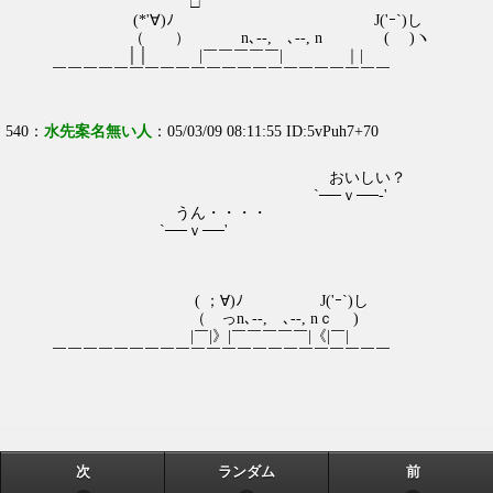
□
(*'∀)ﾉ J('ｰ`)し
（ ） n､--, ､--, n ( )ヽ
││ |￣￣￣￣￣| ｜|
￣￣￣￣￣￣￣￣￣￣￣￣￣￣￣￣￣￣￣￣￣￣
540：
水先案名無い人
：05/03/09 08:11:55 ID:5vPuh7+70
おいしい？
`──ｖ──‐'
うん・・・・
`──ｖ──'
( ；∀)ﾉ J('ｰ`)し
（ っn､--, ､--, nｃ )
|￣|》|￣￣￣￣￣|《|￣|
￣￣￣￣￣￣￣￣￣￣￣￣￣￣￣￣￣￣￣￣￣￣
次
ランダム
前