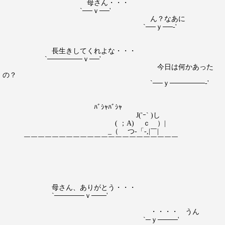
母さん・・・
`──ｖ──'
ん？なあに
`──ｙ──‐'
長生きしてくれよな・・・
`───────ｖ──'
今日は何かあった
の？
`──ｙ───────‐'
ﾊﾞｼｬﾊﾞｼｬ
J('ｰ` )し
( ；A) ｃ ）|
_（ つ-「-,|￣|
￣￣￣￣￣￣￣￣￣￣￣￣￣￣￣￣￣￣￣￣￣￣
母さん、ありがとう・・・
`──────ｖ───'
・・・・ うん
`─ｙ────'