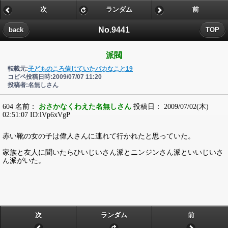
次
ランダム
前
No.9441
back
TOP
派閥
転載元:
子どものころ信じていたバカなこと19
コピペ投稿日時:2009/07/07 11:20
投稿者:名無しさん
604 名前：
おさかなくわえた名無しさん
投稿日： 2009/07/02(木)
02:51:07 ID:lVp6xVgP
赤い靴の女の子は偉人さんに連れて行かれたと思っていた。
家族と友人に聞いたらひいじいさん派とニンジンさん派といいじいさ
ん派がいた。
次
ランダム
前