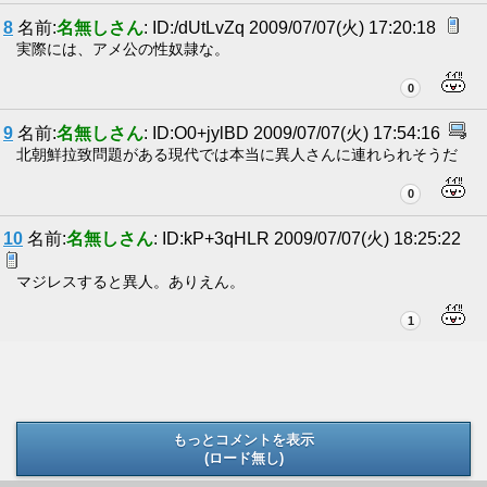
8
名前:
名無しさん
: ID:/dUtLvZq 2009/07/07(火) 17:20:18
実際には、アメ公の性奴隷な。
0
9
名前:
名無しさん
: ID:O0+jylBD 2009/07/07(火) 17:54:16
北朝鮮拉致問題がある現代では本当に異人さんに連れられそうだ
0
10
名前:
名無しさん
: ID:kP+3qHLR 2009/07/07(火) 18:25:22
マジレスすると異人。ありえん。
1
もっとコメントを表示
(ロード無し)
(ロード無し)