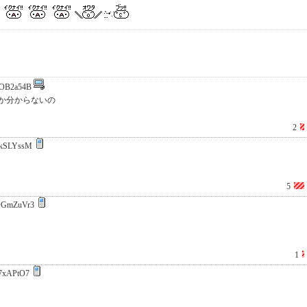
OB2a54B
か分からないの
2
kSLYssM
5
DGmZuVr3
1
7xAPtO7