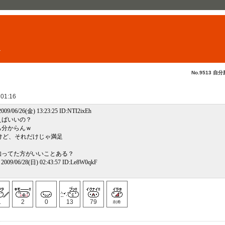
ト
No.9513 自分
 01:16
9/06/26(金) 13:23:25 ID:NTI2ixEh
えばいいの？
いち分からんｗ
けど、それだけじゃ満足
知ってた方がいいことある？
09/06/28(日) 02:43:57 ID:Le8W0qkF
1
2
0
13
79
削希