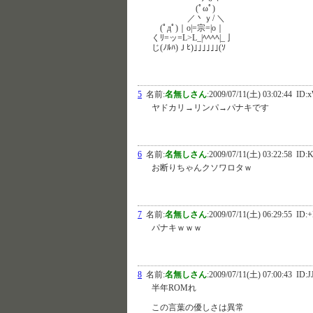
(ﾟωﾟ)
／丶ｙ/ ＼
(ﾟдﾟ)｜o|=宗=|o｜
くﾘ=ッ=L>L_|ﾍﾍﾍﾍ|_亅
じ(ﾉﾙﾊ)Ｊﾋ)｣｣｣｣｣｣(ｿ
5
名前:
名無しさん
:
2009/07/11(土) 03:02:44
ID:
ヤドカリ→リンパ→パナキです
6
名前:
名無しさん
:
2009/07/11(土) 03:22:58
ID:K
お断りちゃんクソワロタｗ
7
名前:
名無しさん
:
2009/07/11(土) 06:29:55
ID:
パナキｗｗｗ
8
名前:
名無しさん
:
2009/07/11(土) 07:00:43
ID:J
半年ROMれ
この言葉の優しさは異常