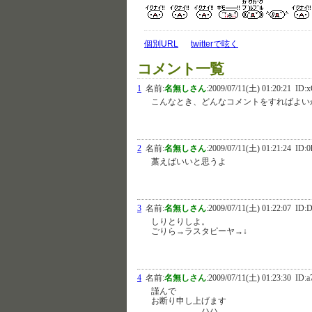
個別URL
twitterで呟く
コメント一覧
1
名前:
名無しさん
:
2009/07/11(土) 01:20:21
ID:x
こんなとき、どんなコメントをすればよい
2
名前:
名無しさん
:
2009/07/11(土) 01:21:24
ID:0
藁えばいいと思うよ
3
名前:
名無しさん
:
2009/07/11(土) 01:22:07
ID:
しりとりしよ。
ごりら→ラスタピーヤ→↓
4
名前:
名無しさん
:
2009/07/11(土) 01:23:30
ID:a
謹んで
お断り申し上げます
ハハ