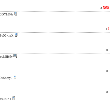
8
vGOYM76a
1
BcD6ymsX
0
zrvMH65v
0
DxSdcpyL
0
8sa1rkN1