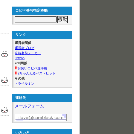
コピペ番号指定移動
リンク
運営者関係
運営者ブログ
今時名前メーカー
Offzon
2ch関係
お笑いコピペ選手権
2ちゃんねるベストヒット
その他
トラベルミン
連絡先
メールフォーム
いろいろ