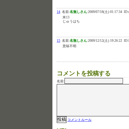
14
名前:
名無しさん
:
2009/07/18(土) 01:17:34
ID:
米13
じゅうはち
15
名前:
名無しさん
:
2009/12/12(土) 19:26:22
ID:
意味不明
コメントを投稿する
名前:
コメントルール