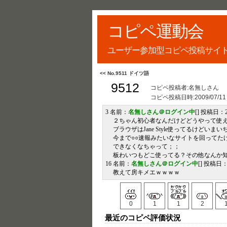
コピペ運動会
ユーザー参加型コピペ投稿サイ
<< No.9511 ドイツ語
9512
コピペ投稿者:名無しさん
コピペ投稿日時:
2009/07/11
3 名前：
名無しさん＠ログイン中
[] 投稿日：200
２ちゃん初心者なんだけどどうやって使
ブラウザはJane Style使ってるけどいま
今まで○○速報みたいなサイトを回ってた
できなくなちゃって；；
板わいつもどこ使ってる？その他なんか
16 名前：
名無しさん＠ログイン中
[] 投稿日：20
教えて房キメエｗｗｗｗ
0
1
1
2
最近のコピペ評価状況