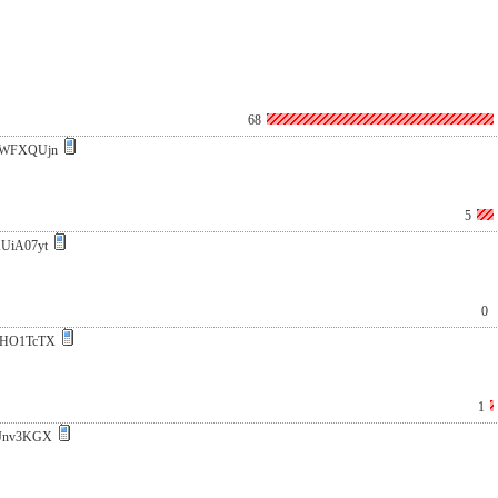
68
xWFXQUjn
5
UiA07yt
0
+HO1TcTX
1
Jnv3KGX