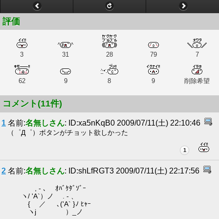
評価
3
31
28
79
7
62
9
8
9
削除希望
コメント(11件)
1
名前:
名無しさん
: ID:xa5nKqB0 2009/07/11(土) 22:10:46
（゜Д゜）ボタンがチョット欲しかった
1
2
名前:
名無しさん
: ID:shLfRGT3 2009/07/11(土) 22:17:56
, - ､ ｵﾊﾞｹﾀﾞｿﾞｰ
ヽ/ 'A`）ノ . - 、
{ ／ ､('A` }ﾉ ﾋｬｰ
ヽj ）_ノ