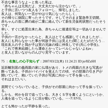
不吉な事言うなよ～と焦った私は、
「赤ちゃんは元気だよ、大丈夫だから泣かないで。」
と子供に言いつつ友人をフォローし、帰宅しました。
友人は、何気ない一言がやはり気になったらしく、
その帰りに病院に寄ったそうです。そしてそのまま緊急帝王切開。
赤ちゃんの首に臍の緒が二重に絡んでいて新生児仮死状態だったそう
です。
幸い、すぐに処置出来た為、赤ちゃんに後遺症等は一切ありませんで
した。
子供の一言がなかったらと、友人はとても感謝してくれましたが…
友人にも判らなかった事が何故子供には見えた(聞こえた)のだろう…
現在友人の子と我が子は実の兄妹の様に仲良しです(共に小学生)。
「これで将来結婚したら運命とかってレベルじゃないよねw」
と友人と言いながらのんびり見守っています。
75 ：
名無しの心子知らず
：2007/03/22(木) 11:24:21 ID:jo/8ZaSH
近距離別居の義両親の家に仏壇があり、トメの両親の大きな写真が
飾ってある。子供がバイバイを覚えたての頃、その部屋の引き戸が
開いていて、抱いていた子供が写真に向かって手を振った。
それはまだいい。
居間でくつろいでいると、子供がその部屋に向かって手を振ってい
る。
しかも、何かを目で追っている。大きくＳ字を書くようにというか、
人魂を追っているように目が動いている。･･･ﾅﾆﾓﾅｲﾖ。
とても怖かったが平静を装った。