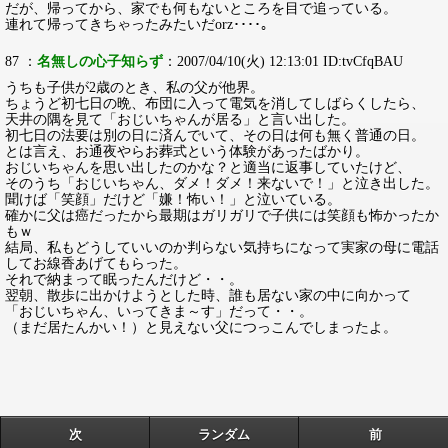
だが、帰ってから、家でも何もないところを目で追っている。
連れて帰ってきちゃったみたいだorz････。
87 ：
名無しの心子知らず
：2007/04/10(火) 12:13:01 ID:tvCfqBAU
うちも子供が2歳のとき、私の父が他界。
ちょうど初七日の晩、布団に入って電気を消してしばらくしたら、
天井の隅を見て「おじいちゃんが居る」と言い出した。
初七日の法要は別の日に済んでいて、その日は何も無く普通の日。
とは言え、お通夜やらお葬式という体験があったばかり。
おじいちゃんを思い出したのかな？と適当に返事していたけど、
そのうち「おじいちゃん、ダメ！ダメ！来ないで！」と泣き出した。
聞けば「笑顔」だけど「嫌！怖い！」と泣いている。
確かに父は癌だったから最期はガリガリで子供には笑顔も怖かったか
もｗ
結局、私もどうしていいのか判らない気持ちになって実家の母に電話
してお線香あげてもらった。
それで納まって眠ったんだけど・・。
翌朝、散歩に出かけようとした時、誰も居ない家の中に向かって
「おじいちゃん、いってきま～す」だって・・。
（まだ居たんかい！）と見えない父につっこんでしまったよ。
次
ランダム
前