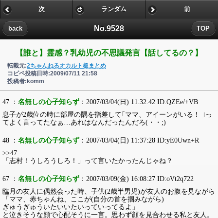
次
ランダム
前
No.9528
back
TOP
【誰と】霊感？乳幼児の不思議発言【話してるの？】
転載元:
2ちゃんねるオカルト板まとめ
コピペ投稿日時:2009/07/11 21:58
投稿者:komm
47 ：
名無しの心子知らず
：2007/03/04(日) 11:32:42 ID:QZEe/+VB
息子が2歳位の時に部屋の隅を指差して｢ママ、アイーンがいる！ ｣っ
てよく言ってたなぁ…あれはなんだったんだろ(・・;)
48 ：
名無しの心子知らず
：2007/03/04(日) 11:37:28 ID:yE0Uwn+R
>>47
「志村！うしろうしろ！」って言いたかったんじゃね？
67 ：
名無しの心子知らず
：2007/03/09(金) 16:08:27 ID:oVt2q722
臨月の友人に偶然会った時、子供(2歳半男児)が友人のお腹を見ながら
「ママ、赤ちゃんね、ここが(自分の首を掴みながら)
ぎゅうぎゅういたいいたいっていってるよ」
と泣きそうな顔で心配そうに一言。思わず顔を見合わせる私と友人。