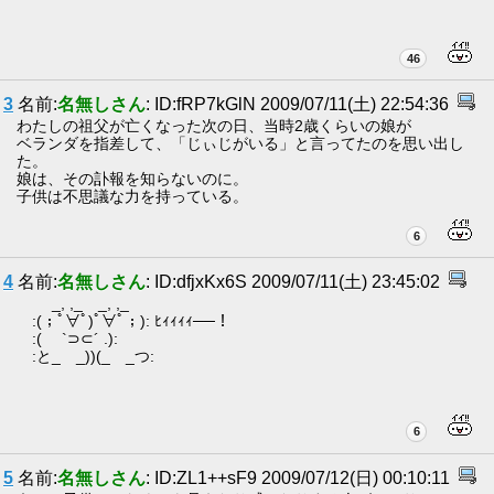
46
3
名前:
名無しさん
: ID:fRP7kGlN 2009/07/11(土) 22:54:36
わたしの祖父が亡くなった次の日、当時2歳くらいの娘が
ベランダを指差して、「じぃじがいる」と言ってたのを思い出し
た。
娘は、その訃報を知らないのに。
子供は不思議な力を持っている。
6
4
名前:
名無しさん
: ID:dfjxKx6S 2009/07/11(土) 23:45:02
_, ,_ _, ,_
:(；ﾟ∀ﾟ)ﾟ∀ﾟ；): ﾋｨｨｨｨ──！
:( `⊃⊂´ .):
:と_ _))(_ _つ:
6
5
名前:
名無しさん
: ID:ZL1++sF9 2009/07/12(日) 00:10:11