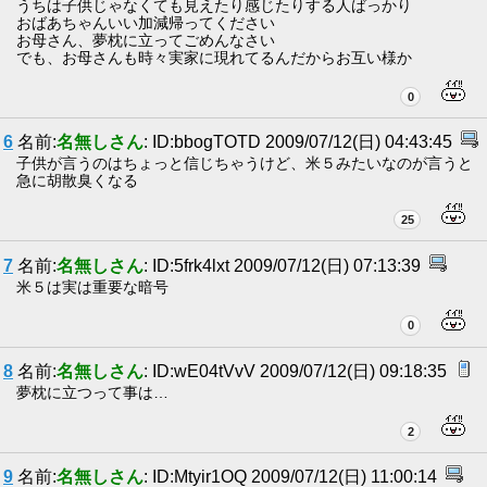
うちは子供じゃなくても見えたり感じたりする人ばっかり
おばあちゃんいい加減帰ってください
お母さん、夢枕に立ってごめんなさい
でも、お母さんも時々実家に現れてるんだからお互い様か
0
6
名前:
名無しさん
: ID:bbogTOTD 2009/07/12(日) 04:43:45
子供が言うのはちょっと信じちゃうけど、米５みたいなのが言うと
急に胡散臭くなる
25
7
名前:
名無しさん
: ID:5frk4lxt 2009/07/12(日) 07:13:39
米５は実は重要な暗号
0
8
名前:
名無しさん
: ID:wE04tVvV 2009/07/12(日) 09:18:35
夢枕に立つって事は…
2
9
名前:
名無しさん
: ID:Mtyir1OQ 2009/07/12(日) 11:00:14