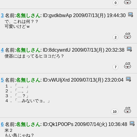
0
3
名前:
名無しさん
: ID:gvdkbwAp 2009/07/13(月) 19:44:30
で、これは何？？
可愛いけどｗ
2
4
名前:
名無しさん
: ID:8dcywntU 2009/07/13(月) 20:32:38
便器にはまってるヒヨコだろ？
7
5
名前:
名無しさん
: ID:vWUIjXrd 2009/07/13(月) 23:20:04
１．「…。」
２．「…。」
３．「…？」
４．「…みないでョ。」
10
6
名前:
名無しさん
: ID:Qk1P0OPs 2009/07/14(火) 10:36:48
米２
もい鳥じゃね？