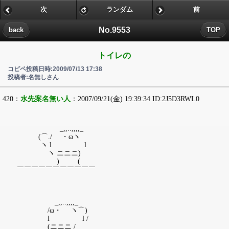
次
ランダム
前
No.9553
back
TOP
トイレの
コピペ投稿日時:2009/07/13 17:38
投稿者:名無しさん
420：
水先案名無い人
：2007/09/21(金) 19:39:34 ID:2J5D3RWL0
_,,..,,,,_
(⌒./ ・ωヽ
ヽ l l
ヽ ニニニ)
) (
￣￣￣￣￣￣￣￣￣￣￣
_,,..,,,,_
/ω・ ヽ⌒)
l l /
(ニニニ /