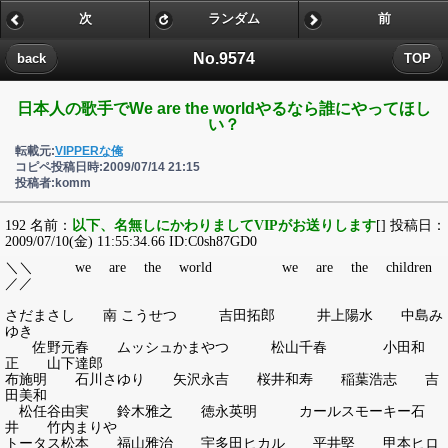
次
ランダム
前
No.9574
back
TOP
日本人の歌手でWe are the worldやるなら誰にやってほし
い？
転載元:
VIPPERな俺
コピペ投稿日時:2009/07/14 21:15
投稿者:komm
192 名前：
以下、名無しにかわりましてVIPがお送りします
[] 投稿日：
2009/07/10(金) 11:55:34.66 ID:C0sh87GD0
＼＼ we are the world we are the children
／／
さだまさし 南 こうせつ 吉田拓郎 井上陽水 中島み
ゆき
佐野元春 ムッシュかまやつ 松山千春 小田和
正 山下達郎
布施明 石川さゆり 矢沢永吉 桜井和寿 稲葉浩志 吉
田美和
松任谷由実 鈴木雅之 徳永英明 カールスモーキー石
井 竹内まりや
トータス松本 福山雅治 宇多田ヒカル 平井堅 甲本ヒロ