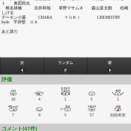
ト 奥田民生
椎名林檎 吉井和哉 草野マサムネ 森山直太朗 松崎
しげる
デーモン小暮 CHARA ＹＵＫＩ CHEMISTRY
hyde 平井堅 ＵＡ
あと誰だ
次
ランダム
前
評価
18
4
1
5
1
7
8
5
57
削除希望
コメント(47件)