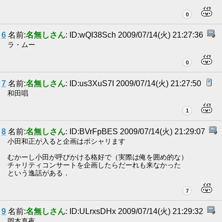
0
6
名前:
名無しさん
: ID:wQI38Sch 2009/07/14(火) 21:27:36
ラ・ムー
0
7
名前:
名無しさん
: ID:us3XuS7I 2009/07/14(火) 21:27:50
和田唱
1
8
名前:
名無しさん
: ID:BVrFpBES 2009/07/14(火) 21:29:07
小田和正が入ると企画はポシャリます
むかーし小田が呼びかける格好で（実際は俺を囲め的な）
チャリティコンサートを企画したらだーれも来なかった
という逸話がある．
7
9
名前:
名無しさん
: ID:ULrxsDHx 2009/07/14(火) 21:29:32
岡本真夜