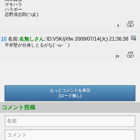
マキハラ
ハラボー
忌野清志郎(つД`)
5
10
名前:
名無しさん
: ID:V5K/jXfw 2009/07/14(火) 21:36:38
平井堅が分身しとるがな(´･ω･｀)
19
もっとコメントを表示
(ロード無し)
(ロード無し)
コメント投稿