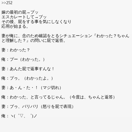
>>252
嫁の最初の屁→プッ
エスカレートして→ブッ
その後、屁をする事を気にしなくなり
応用が始まる。
妻が俺に、念のため確認をとるシチュエーション『わかった？ちゃん
と理解した？』の問いに屁で返答。
妻：わかった？
俺：プー（わかった。）
妻：あんた屁で返事すんな！
俺：プゥ。（わかったよ。）
妻：あ・ん・た・！（マジ切れ）
俺：わかった、と言ってるじゃん。（今度は、ちゃんと返答）
妻：ブゥ、バリバリ（怒りを屁で表現）
俺：ヽ(゜▽、゜)ノ