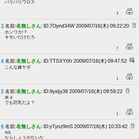
バリバリワロス
3
3
名前:
名無しさん
: ID:7Oynd34W 2009/07/16(木) 09:22:20
ホンワカ!？
キモいだけだろ
7
4
名前:
名無しさん
: ID:TTSXYtXr 2009/07/16(木) 09:47:52
こんな嫁ヤダ
1
5
名前:
名無しさん
: ID:9yxljy38 2009/07/16(木) 09:59:22
米４
でも巨乳だよ？
1
6
名前:
名無しさん
: ID:yTynz9mS 2009/07/16(木) 10:33:42
※5
ならしょうがないな