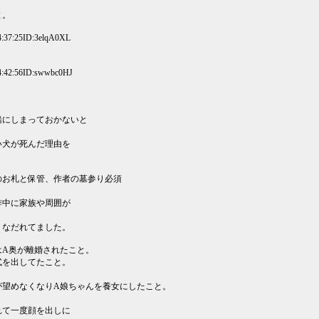
よ。
:37:25ID:3elqA0XL
4:42:56ID:swwbc0HJ
緒にしまっておかないと
い犬が死んだ理由を
のお札と保管、作者の墓参り必須
作中に家族や周囲が
うなだれてました。
はA奥が離婚されたこと。
式を出してたこと。
が望めなくなりA娘ちゃんを養女にしたこと。
れて一度顔を出しに