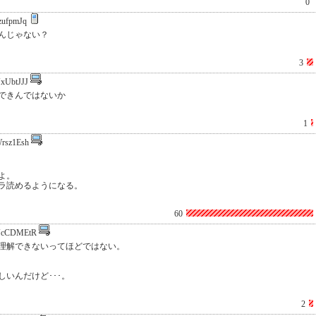
0
zufpmJq
んじゃない？
3
xUbtJJJ
できんではないか
1
rsz1Esh
よ。
ラ読めるようになる。
60
VcCDMEtR
理解できないってほどではない。
いんだけど･･･。
2