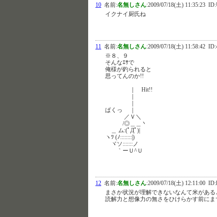
10
名前:
名無しさん
:
2009/07/18(土) 11:35:23
ID:
イクナイ厨氏ね
11
名前:
名無しさん
:
2009/07/18(土) 11:58:42
ID:
※８、９
そんなｴｻで
俺様が釣られると
思ってんのか!!
｜ Hit!!
｜
｜
ぱくっ ｜
／Ｖ＼
/◎＿＿丶
＿ ム:(ﾟДﾟ)|
ヽﾂ (ﾉ::::::::|)
ヾソ:::::::ノ
｀ーＵ^Ｕ
12
名前:
名無しさん
:
2009/07/18(土) 12:11:00
ID:
まさか状況が理解できないなんて米がある
読解力と想像力の無さをひけらかす前にま