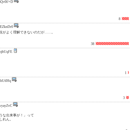
Qv0f/+D
8
EZknDr0
況がよく理解できないのだが……。
38
pjbUqFE
1
3hUtIHq
3
vyayZvC
うな出来事が！」って
しれん。