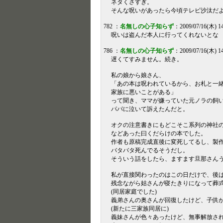
ネタくさすぎ。
そんな呪いがあったら今頃テレビ沙汰だ
782 ：
名無しの心子知らず
：2009/07/16(木) 14
呪いは盗んだ本人に行ってくれないとな
786 ：
名無しの心子知らず
：2009/07/16(木) 1
遅くてすみません。続き。
私の娘から娘さん、
「あの本は呪われているから、お札と一
家族に悪いことがある」
って聞き、ママが嫌っていた元ノラの飼
パパに泣いて訴えたんだと。
オクの注意書きにもどこそこ系列の神社
などあった曰くだらけの本でした。
作者も原稿完成直後に変死してるし、製
バタバタ死んでるそうだし。
そういう話をしたら、ますます旦那さん
私が直接関わったのはこの日だけで、後
残念ながら姑さんが寝たきりになって葬
(同居家庭でした)
義弟さんの奥さんが回復したけど、子供
(新たに三家族同居に)
義妹さんが色々あったけど、無事解放さ