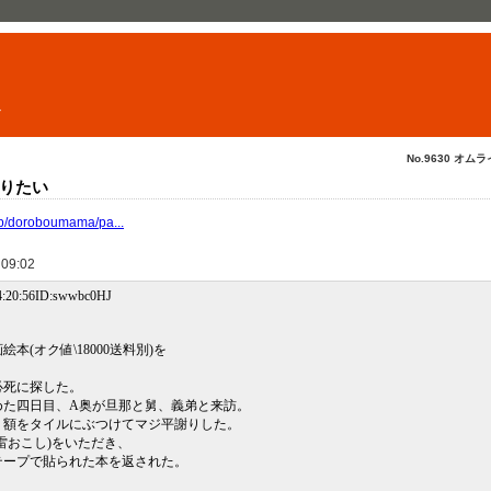
ト
No.9630 オムラ
りたい
.jp/doroboumama/pa...
 09:02
4:20:56ID:swwbc0HJ
(オク値\18000送料別)を
必死に探した。
めた四日目、A奥が旦那と舅、義弟と来訪。
？額をタイルにぶつけてマジ平謝りした。
雷おこし)をいただき、
テープで貼られた本を返された。