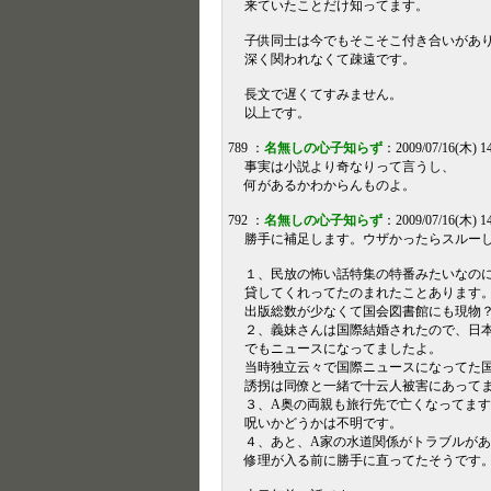
来ていたことだけ知ってます。
子供同士は今でもそこそこ付き合いがあ
深く関われなくて疎遠です。
長文で遅くてすみません。
以上です。
789 ：
名無しの心子知らず
：2009/07/16(木) 1
事実は小説より奇なりって言うし、
何があるかわからんものよ。
792 ：
名無しの心子知らず
：2009/07/16(木) 1
勝手に補足します。ウザかったらスルー
１、民放の怖い話特集の特番みたいなの
貸してくれってたのまれたことあります
出版総数が少なくて国会図書館にも現物
２、義妹さんは国際結婚されたので、日
でもニュースになってましたよ。
当時独立云々で国際ニュースになってた
誘拐は同僚と一緒で十云人被害にあって
３、A奥の両親も旅行先で亡くなってま
呪いかどうかは不明です。
４、あと、A家の水道関係がトラブルが
修理が入る前に勝手に直ってたそうです