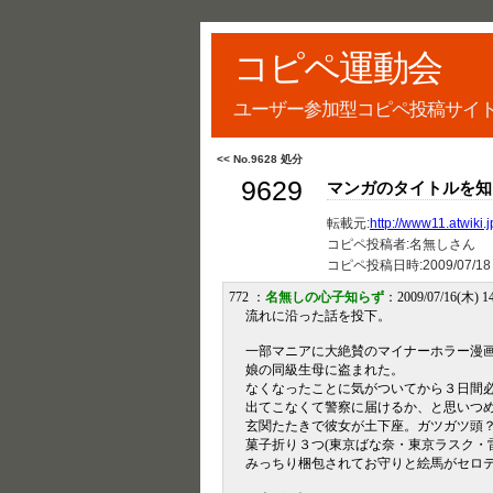
コピペ運動会
ユーザー参加型コピペ投稿サイ
<< No.9628 処分
9629
マンガのタイトルを知
転載元:
http://www11.atwiki
コピペ投稿者:名無しさん
コピペ投稿日時:
2009/07/18
772 ：
名無しの心子知らず
：2009/07/16(木) 1
流れに沿った話を投下。
一部マニアに大絶賛のマイナーホラー漫画絵本
娘の同級生母に盗まれた。
なくなったことに気がついてから３日間
出てこなくて警察に届けるか、と思いつ
玄関たたきで彼女が土下座。ガツガツ頭
菓子折り３つ(東京ばな奈・東京ラスク・
みっちり梱包されてお守りと絵馬がセロ