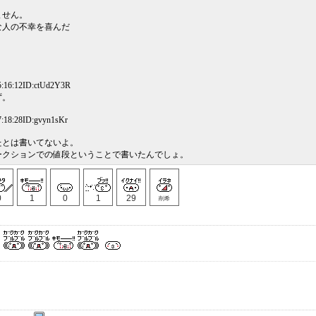
ません。
な人の不幸を喜んだ
5:16:12ID:ctUd2Y3R
ず。
:18:28ID:gvyn1sKr
たとは書いてないよ。
ークションでの値段ということで書いたんでしょ。
0
1
0
1
29
削希