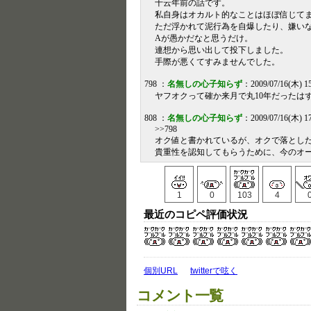
十云年前の話です。
私自身はオカルト的なことはほぼ信じて
ただ浮かれて泥行為を自爆したり、嫌い
Aが愚かだなと思うだけ。
連想から思い出して投下しました。
手際が悪くてすみませんでした。
798 ：
名無しの心子知らず
：2009/07/16(木) 1
ヤフオクって確か来月で丸10年だったは
808 ：
名無しの心子知らず
：2009/07/16(木) 17
>>798
オク値と書かれているが、オクで落とし
貴重性を認知してもらうために、今のオ
1
0
103
4
最近のコピペ評価状況
個別URL
twitterで呟く
コメント一覧