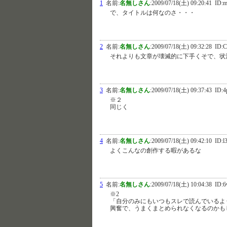
1
名前:
名無しさん
:
2009/07/18(土) 09:20:41
ID:m
で、タイトルは何なのさ・・・
2
名前:
名無しさん
:
2009/07/18(土) 09:32:28
ID:C
それよりも文章が壊滅的に下手くそで、状
3
名前:
名無しさん
:
2009/07/18(土) 09:37:43
ID:4
※２
同じく
4
名前:
名無しさん
:
2009/07/18(土) 09:42:10
ID:l
よくこんなの創作する暇があるな
5
名前:
名無しさん
:
2009/07/18(土) 10:04:38
ID:6
※2
「自分のみにもいつもスレで読んでいるよ
興奮で、うまくまとめられなくなるのかも