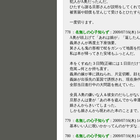
犯人がA奥だったんだ。
ひたすら謝る旦那さんが説明をしてくれ
被害届や賠償も甘んじて受けるとひたす
一度切ります。
778 ：
名無しの心子知らず
：2009/07/16(木) 1
A奥が頭上げて「あれは娘が」「返した
義弟さんが再度土下座強要。
舅さんも鬼の形相で杖をガンって地面を
私は本が帰ってきた安堵もふっとんだ。
本をくすぬた３日間(正確には１日目だけで
危篤→何とか持ち直す。
義弟の嫁が車に跳ねられ、片足切断。顔
義妹が出張先の某国で誘拐され、現在身
全部当日進行中の大問題を抱えていた。
全員.A奥の嫌いな人＆彼女のだらしがな
旦那さんは妻が「あの本を盗んでから幸
娘さんからきいてしまった。
しかも娘さんから呪われた本のことまで
779 ：
名無しの心子知らず
：2009/07/16(木) 14
基本いい人に呪いかかってんのがヤダな
780 ：
名無しの心子知らず
：2009/07/16(木) 1