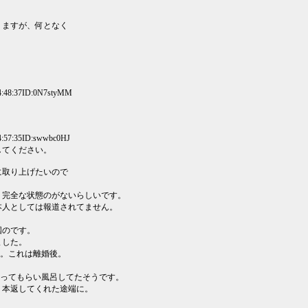
りますが、何となく
4:48:37ID:0N7styMM
4:57:35ID:swwbc0HJ
してください。
に取り上げたいので
。
？完全な状態のがないらしいです。
本人としては報道されてません。
国のです。
ました。
す。これは離婚後。
あってもらい風呂してたそうです。
。本返してくれた途端に。