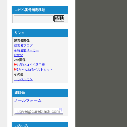
コピペ番号指定移動
リンク
運営者関係
運営者ブログ
今時名前メーカー
Offzon
2ch関係
お笑いコピペ選手権
2ちゃんねるベストヒット
その他
トラベルミン
連絡先
メールフォーム
いろいろ