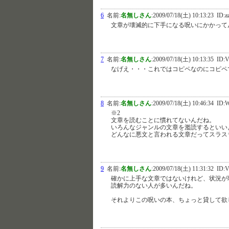
6
名前:
名無しさん
:
2009/07/18(土) 10:13:23
ID:a
文章が壊滅的に下手になる呪いにかかって
7
名前:
名無しさん
:
2009/07/18(土) 10:13:35
ID:V
なげえ・・・これではコピペなのにコピペ
8
名前:
名無しさん
:
2009/07/18(土) 10:46:34
ID:W
※2
文章を読むことに慣れてないんだね。
いろんなジャンルの文章を濫読するといい
どんなに悪文と言われる文章だってスラス
9
名前:
名無しさん
:
2009/07/18(土) 11:31:32
ID:
確かに上手な文章ではないけれど、状況が
読解力のない人が多いんだね。
それよりこの呪いの本、ちょっと貸して欲し