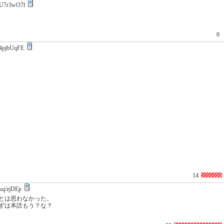
U7r3wO7l
0
4pjbUqFE
14
kq/zjDEp
とは思わなかった。
ずは本読もう？な？