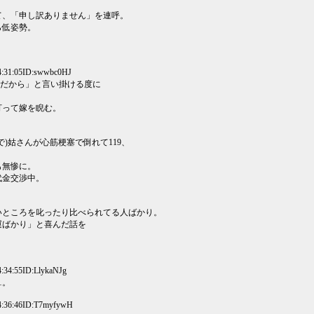
て、「申し訳ありません」を連呼。
ら低姿勢。
4:31:05ID:swwbc0HJ
んだから」と言い掛ける度に
打って嫁を睨む。
)姑さんが心筋梗塞で倒れて119、
も無惨に。
代金交渉中。
いところを叱ったり比べられてる人ばかり。
運ばかり」と喜んだ話を
。
:34:55ID:LlykaNJg
…。
4:36:46ID:T7myfywH