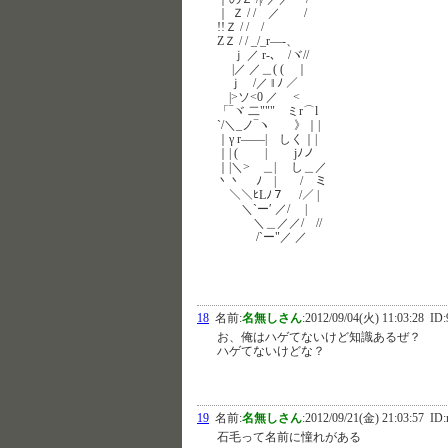
｜ Ｚ / / ／ /
!!Ｚ / / /
ZＺ / / _/_r—-、
ｊ ／ r-､ /ヾ//
|／ ／＿( ( ｜
ｊ /／ ‖ ﾉ ／
|>ソ<0 ／ <
「‾ヾ 二""" ミr⌒l
`/＼_ノ‾ヽ 》｜|
｜γ r——| しく｜|
｜| ( | jﾉノ
｜|＼> ＿| し＿／
丶丶 ﾉ | / ミ
＼＼ﾋLﾉ７ /／ |
＼`ー′ ／/ |
＼＿／／/ //
/`ー"／ ／
18
名前:
名無しさん
:
2012/09/04(火) 11:03:28
ID:
お、俺はハゲてないけど知識あるぜ？
ハゲてないけどな？
19
名前:
名無しさん
:
2012/09/21(金) 21:03:57
ID:
石毛って名前に憧れがある