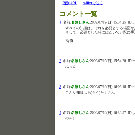
個別URL
twitterで呟く
コメント一覧
1
名前:
名無しさん
:
2009/07/19(日) 15:34:25
ID:5
すべての知識は、それを必要とする場面が
そして、必要とした時にはたいてい既に手
By俺
2
名前:
名無しさん
:
2009/07/19(日) 15:54:28
ID:b
ふぅん
3
名前:
名無しさん
:
2009/07/19(日) 16:06:18
ID:b
こんな知識は毛(もう)たくさん
4
名前:
名無しさん
:
2009/07/19(日) 16:36:57
ID:g
ﾍｧｯｰ!