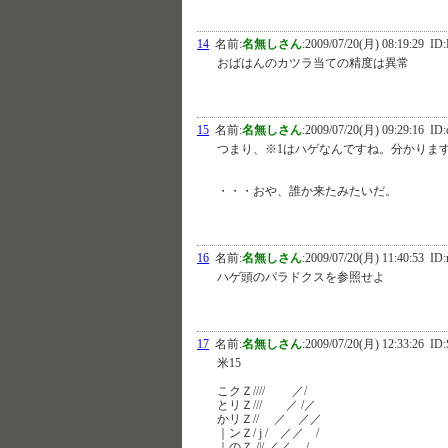
14
名前:
名無しさん
:
2009/07/20(月) 08:19:29
ID:
おばはんのカツラ当ての精度は異常
15
名前:
名無しさん
:
2009/07/20(月) 09:29:16
ID:
つまり、※1はハゲなんですね。分かりま
・・・おや、誰か来たみたいだ。
16
名前:
名無しさん
:
2009/07/20(月) 11:40:53
ID:
ハゲ頭のパラドクスを参照せよ
17
名前:
名無しさん
:
2009/07/20(月) 12:33:26
ID:
米15
こクＺ//// ／/
とリＺ/// ／ /／
かリＺ// ／ ／／
｜ンＺ/ j / ／／ /
｜のＺ /|/ ／／ /