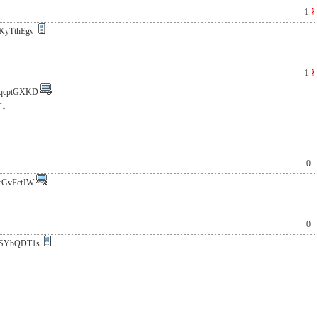
1
KyTthEgv
1
qcptGXKD
す。
0
rGvFctJW
0
SYbQDT1s