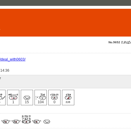
ト
No.9652 たれぱ
jp/deal_with0603/
 14:36
7
4
1
15
104
0
削希