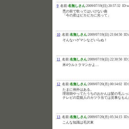
9
名前:
名無しさん
:
2009/07/19(日) 20:57:32
ID:w
禿の前で歌ってはいけない曲
「今の君はピカピカに光って」
10
名前:
名無しさん
:
2009/07/19(日) 21:04:50
ID:
そんなハゲマシなどいらぬ！
11
名前:
名無しさん
:
2009/07/19(日) 22:30:50
ID:
米4ウルトラマンかよ…
12
名前:
名無しさん
:
2009/07/20(月) 00:14:02
ID:
たまに例外はある。
理容師やってたうちのおかんは髪の毛ふっさふ
テレビの芸能人のカツラ当ては見事なもん
13
名前:
名無しさん
:
2009/07/20(月) 05:34:15
ID:
こんな知識は毛沢東