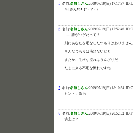
5
名前:
名無しさん
:
2009/07/19(日) 17:17:37
ID:L
※1さんｶｯｹｰ(*・∀・)
6
名前:
名無しさん
:
2009/07/19(日) 17:52:46
ID:O
……誰がハゲだって？
別にあなたを毛なしたつもりはありません
そんなつもりは毛頭ないだと
またか、毛根な流れはうんざりだ
たまに来る不毛な流れですね
7
名前:
名無しさん
:
2009/07/19(日) 18:10:34
ID:C
ヒント：陰毛
8
名前:
名無しさん
:
2009/07/19(日) 20:52:52
ID:
坊主は？