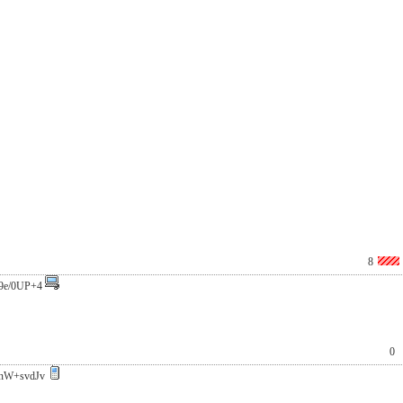
8
9e/0UP+4
0
nW+svdJv