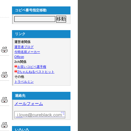
コピペ番号指定移動
リンク
運営者関係
運営者ブログ
今時名前メーカー
Offzon
2ch関係
お笑いコピペ選手権
2ちゃんねるベストヒット
その他
トラベルミン
連絡先
メールフォーム
いろいろ