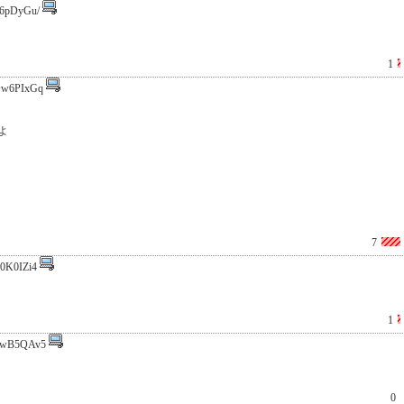
6pDyGu/
1
w6PIxGq
よ
7
0K0IZi4
1
PwB5QAv5
0