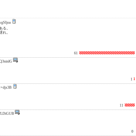
vgSIjoa
ある。
遅れ。
61
Q3ninlG
1
r+djx3B
11
/LDiGUB
0