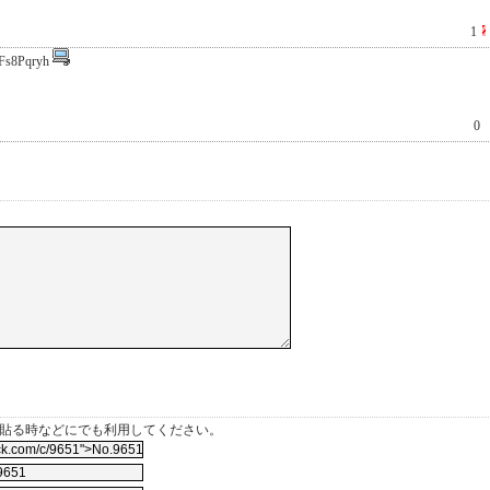
1
Fs8Pqryh
0
を貼る時などにでも利用してください。