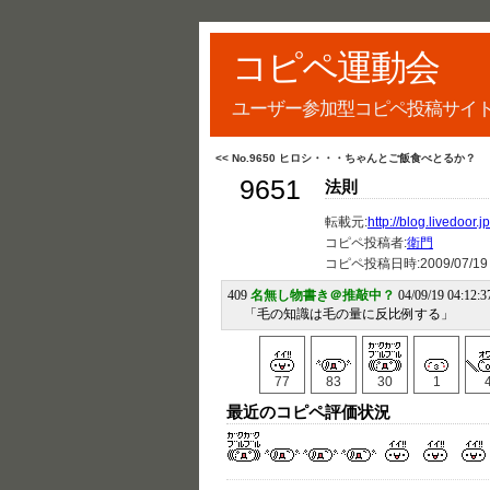
コピペ運動会
ユーザー参加型コピペ投稿サイ
<< No.9650 ヒロシ・・・ちゃんとご飯食べとるか？
9651
法則
転載元:
http://blog.livedoor.
コピペ投稿者:
衛門
コピペ投稿日時:
2009/07/19
409
名無し物書き＠推敲中？
04/09/19 04:12:3
「毛の知識は毛の量に反比例する」
77
83
30
1
最近のコピペ評価状況