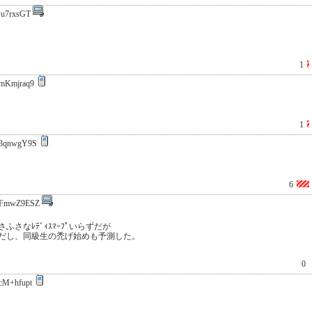
u7rxsGT
1
mKmjraq9
1
3qnwgY9S
6
FmwZ9ESZ
さなﾚﾃﾞｨｽﾏｰﾌﾟいらずだが
だし、同級生の禿げ始めも予測した。
0
cM+hfupt