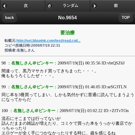
次
ランダム
前
No.9654
back
TOP
要治療
転載元:
http://set.bbspink.com/test/read.cgi/...
コピペ投稿日時:2009/07/19 22:31
投稿者:名無しさん
98 ：
名無しさん＠ピンキー
：2009/07/19(日) 00:35:56 ID:vbtQSZ6J
間違って、黒乃マサカド買ってきちまった・・・。
俺ももうろくしたぜ・・・。
99 ：
名無しさん＠ピンキー
：2009/07/19(日) 01:46:05 ID:seSG3TLN
同じ本を3冊買ってしまい、しかも気付かずに普通に読んでしまうよう
になってからだ
100 ：
名無しさん＠ピンキー
：2009/07/19(日) 03:02:22 ID:+ZfTvTOn
流石にそこまでは行ってないが
詰んだままの雑誌が増えたり、コミケで買った本をうっかり書店でか
っちゃったり
エロゲーが全く手につかなかったりする時に、歳を感じるね