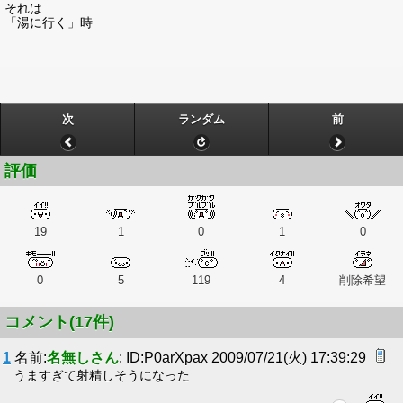
それは
「湯に行く」時
次
ランダム
前
評価
19
1
0
1
0
0
5
119
4
削除希望
コメント(17件)
1
名前:
名無しさん
: ID:P0arXpax 2009/07/21(火) 17:39:29
うますぎて射精しそうになった