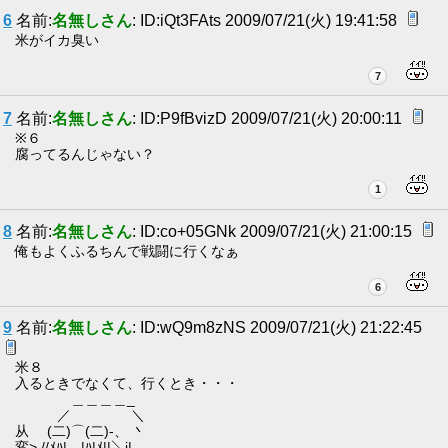
6
名前:
名無しさん
: ID:iQt3FAts 2009/07/21(火) 19:41:58
米がイカ臭い
7
7
名前:
名無しさん
: ID:P9fBvizD 2009/07/21(火) 20:00:11
※６
腐ってるんじゃない？
1
8
名前:
名無しさん
: ID:co+05GNk 2009/07/21(火) 21:00:15
俺もよくふるちんで戦闘に行くなぁ
6
9
名前:
名無しさん
: ID:wQ9m8zNS 2009/07/21(火) 21:22:45
米８
入るときでなくて、行くとき・・・
＿＿＿＿_
／ ＼
从 (二)⌒(二)-、 丶
変> //ﾒﾊ| |ﾊ|ﾒ||＼i|