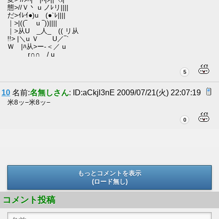
態>//Ｖ丶 u ノﾚリ||||
だ>ｲﾚｲ●)u (●`ﾚ||||
｜>|((‾ u ‾))||||
｜>从U _人_ (( リ从
!!> |＼u Ｖ U／‾`
Ｗ |ﾊ从>ー-＜／ u
r∩∩ / u
5
10
名前:
名無しさん
: ID:aCkjl3nE 2009/07/21(火) 22:07:19
米8ッ−米8ッ−
0
もっとコメントを表示
(ロード無し)
(ロード無し)
コメント投稿