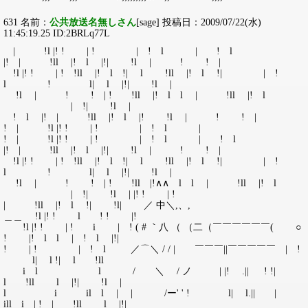
631 名前：
公共放送名無しさん
[sage] 投稿日：2009/07/22(水)
11:45:19.25 ID:2BRLq77L
| !l |! ! | ! | ! l | ! l
|! | !ll |! l |!| !l | ! ! |
!l |! ! | ! !ll |! l !| l !ll |! l !| | !
l ! l| l |!| !l |
!l | ! ! | ! !ll |! l l | !ll |! l
| !| !l |
! l |! | !ll |! l |! !l | ! ! |
! | !l |! ! | ! | ! l |
! | !l |! ! | ! | ! l | ! l
|! | !ll |! l |!| !l | ! ! |
!l |! ! | ! !ll |! l !| l !ll |! l !| | !
l ! l| l |!| !l |
!l | ! ! | ! !ll |!∧∧ l l | !ll |! l
| !| !l | |! ! | !
| !ll |! l !| !l| ／ 中＼,、,
＿＿ !l |! ! l ! ! |!
!l |! ! | ! i | ! ( # ｀八 （ （二（￣￣￣￣￣￣( ○
! |! l l | ! l |!|
! | ! | ! l ／⌒＼ / / | ￣￣￣||￣￣￣￣￣ | !
l| l !| l !ll
i l l / ＼ / ノ | |! .|| ! !|
l !ll l |!| !l |
l i il l | | /ー' ' ! l| l.|| |
ill i | ! | !ll l |!|