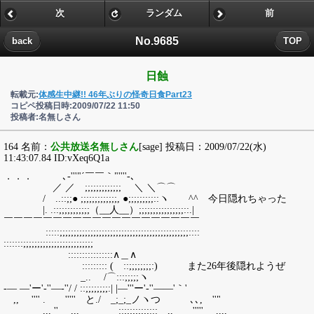
次
ランダム
前
No.9685
back
TOP
日蝕
転載元:
体感生中継!! 46年ぶりの怪奇日食Part23
コピペ投稿日時:2009/07/22 11:50
投稿者:名無しさん
164 名前：
公共放送名無しさん
[sage] 投稿日：2009/07/22(水)
11:43:07.84 ID:vXeq6Q1a
．．． ､-'''"´￣￣｀"''''-､
／ ／ ;;;;;;;;;;;;; ＼ ＼⌒⌒
/ ..::;;● ;;;;;;;;;;;;;, ●;;;;;;;;;::ヽ ^^ 今日隠れちゃった
|. .::;;;;;;;;;;;（__人__）;;;;;;;;;;;;;;;;::.|
￣￣￣￣￣￣￣￣￣￣￣￣￣￣￣￣￣￣￣￣
:::::;;;;;;;;;;;;;;;;;;;;;;;;;;;;;;;;;;;;;;;;;;;;;;::::
:::::::;;;;;;;;;;;;;;;;;;;;;;;;;
::::::::::::::::∧＿∧
::::::::: ( ::;;;;;;;;:) また26年後隠れようぜ
_.. /⌒:::;;;;;ヽ
-― ―'ー'-''―-''/ / ::;;;;;;;;:| |―'''ー'-''――'｀'
,, '''' . ''''' と./ゝ_;_;_ノヽつ ､､, ''"
,,, '' ,,, ::;;;;;;;;;::: ,, ''''' ,,,,