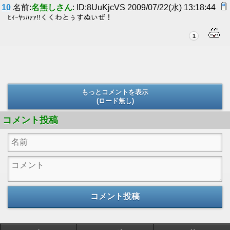
10
名前:
名無しさん
: ID:8UuKjcVS 2009/07/22(水) 13:18:44
ﾋｨｰﾔｯﾊｧｧ!!くくわとぅすぬいぜ！
1
もっとコメントを表示
(ロード無し)
(ロード無し)
コメント投稿
コメント投稿