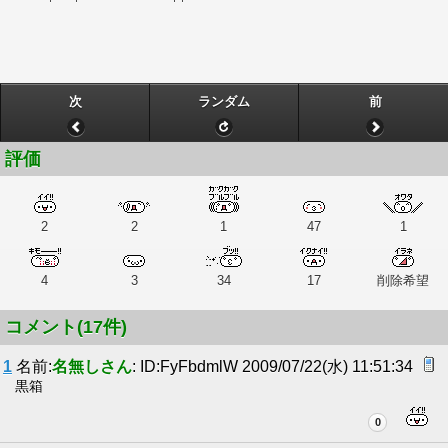
次
ランダム
前
評価
2
2
1
47
1
4
3
34
17
削除希望
コメント(17件)
1
名前:
名無しさん
: ID:FyFbdmlW 2009/07/22(水) 11:51:34
黒箱
0