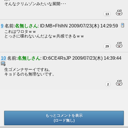
そんなクリムゾンみたいな展開･･･
13
9
名前:
名無しさん
: ID:MB+FhlhN 2009/07/23(木) 14:29:59
これはワロタｗｗ
とっさに喋れないんだよなｗ共感できるｗｗ
29
10
名前:
名無しさん
: ID:6CE4RsJP 2009/07/23(木) 14:39:44
生ゴメンナサーイですね。
キョドるのも無理ないです。
2
もっとコメントを表示
(ロード無し)
(ロード無し)