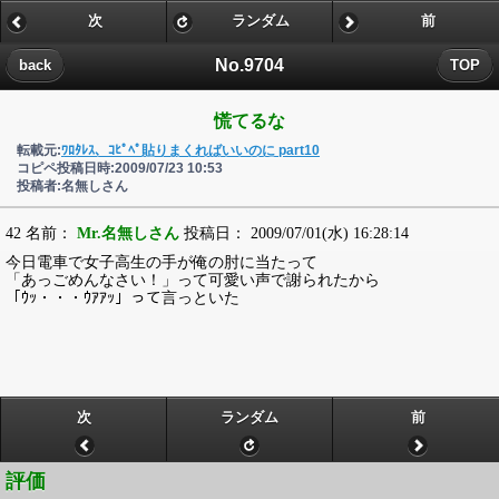
次
ランダム
前
No.9704
back
TOP
慌てるな
転載元:
ﾜﾛﾀﾚｽ、ｺﾋﾟﾍﾟ貼りまくればいいのに part10
コピペ投稿日時:2009/07/23 10:53
投稿者:名無しさん
42 名前：
Mr.名無しさん
投稿日： 2009/07/01(水) 16:28:14
今日電車で女子高生の手が俺の肘に当たって
「あっごめんなさい！」って可愛い声で謝られたから
「ｳｯ・・・ｳｱｱｯ」って言っといた
次
ランダム
前
評価