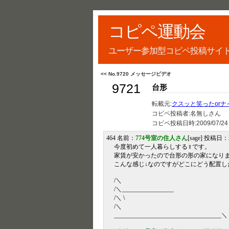
コピペ運動会
ユーザー参加型コピペ投稿サイ
<< No.9720 メッセージビデオ
9721
台形
転載元:
クスッと笑ったorナイ
コピペ投稿者:名無しさん
コピペ投稿日時:
2009/07/24
464 名前：
774号室の住人さん
[sage] 投稿日：20
今度初めて一人暮らしする♀です。
家賃が安かったので台形の形の家になり
こんな感じ↓なのですがどこにどう配置し
/＼
/＼_________________
/＼ \
/＼
___________________________________＼