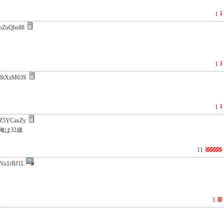
1
pZuQbs88
1
BtXzM63S
1
Z5YCaxZy
は32歳
11
Nx1rBJ1L
3