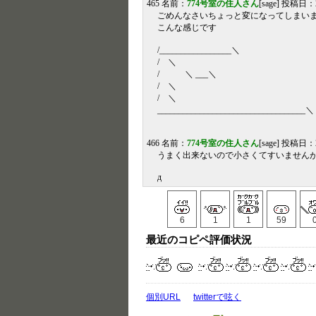
465 名前：
774号室の住人さん
[sage] 投稿日：20
ごめんなさいちょっと変になってしまいま
こんな感じです
/_________________＼
/ ＼
/ ＼ ___＼
/ ＼
/ ＼
___________________________________＼
466 名前：
774号室の住人さん
[sage] 投稿日：20
うまく出来ないので小さくてすいません
д
6
1
1
59
最近のコピペ評価状況
個別URL
twitterで呟く