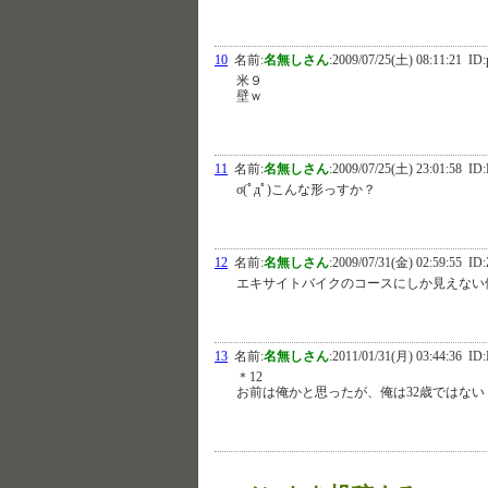
10
名前:
名無しさん
:
2009/07/25(土) 08:11:21
ID:
米９
壁ｗ
11
名前:
名無しさん
:
2009/07/25(土) 23:01:58
ID:
σ(ﾟдﾟ)こんな形っすか？
12
名前:
名無しさん
:
2009/07/31(金) 02:59:55
ID:
エキサイトバイクのコースにしか見えない俺
13
名前:
名無しさん
:
2011/01/31(月) 03:44:36
ID:
＊12
お前は俺かと思ったが、俺は32歳ではない