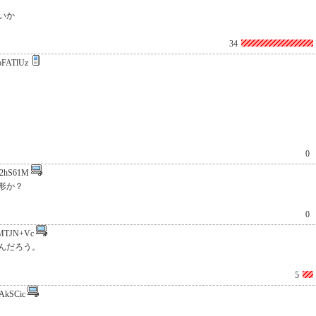
いか
34
pFATlUz
0
I2hS61M
形か？
0
MTJN+Vc
んだろう。
5
iAkSCic