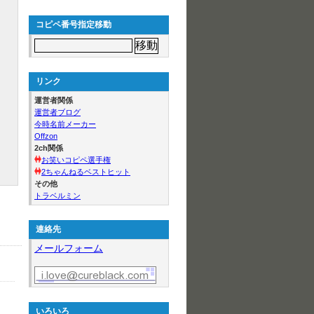
コピペ番号指定移動
リンク
運営者関係
運営者ブログ
今時名前メーカー
Offzon
2ch関係
お笑いコピペ選手権
2ちゃんねるベストヒット
その他
トラベルミン
連絡先
メールフォーム
いろいろ