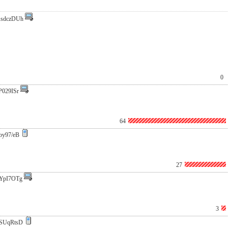
sdczDUh
0
P029ISr
64
by97/eB
27
YpI7OTg
3
SUqRtsD