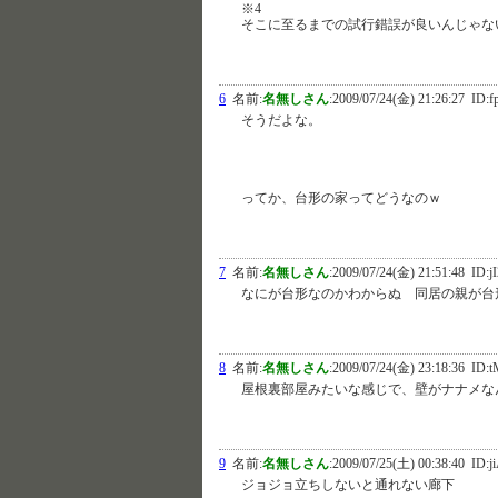
※4
そこに至るまでの試行錯誤が良いんじゃな
6
名前:
名無しさん
:
2009/07/24(金) 21:26:27
ID:f
そうだよな。
ってか、台形の家ってどうなのｗ
7
名前:
名無しさん
:
2009/07/24(金) 21:51:48
ID:j
なにが台形なのかわからぬ 同居の親が台
8
名前:
名無しさん
:
2009/07/24(金) 23:18:36
ID:t
屋根裏部屋みたいな感じで、壁がナナメな
9
名前:
名無しさん
:
2009/07/25(土) 00:38:40
ID:j
ジョジョ立ちしないと通れない廊下