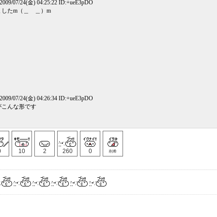
09/07/24(金) 04:25:22 ID:+ueE3pDO
したm（＿ ＿）m
09/07/24(金) 04:26:34 ID:+ueE3pDO
がこんな形です
0
10
2
260
0
削希