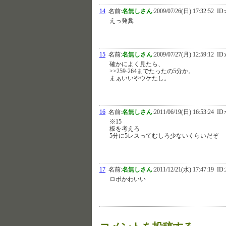
14
名前:
名無しさん
:
2009/07/26(日) 17:32:52
ID:
えっ発糞
15
名前:
名無しさん
:
2009/07/27(月) 12:59:12
ID:
確かによく見たら、
>>259-264までたったの5分か。
まぁいいやウケたし。
16
名前:
名無しさん
:
2011/06/19(日) 16:53:24
ID
※15
板を考えろ
5分に5レスってむしろ少ないくらいだぞ
17
名前:
名無しさん
:
2011/12/21(水) 17:47:19
ID:
ロボかわいい