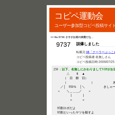
コピペ運動会
ユーザー参加型コピペ投稿サイ
<< No.9736 さすがお前の姉貴だな…
9737
誤爆しました
転載元:
姉「クーラーぶっこ
コピペ投稿者:名無しさん
コピペ投稿日時:
2009/07/25
259 ：
以下、名無しにかわりましてVIPがお
△ ＄ ▲
（ 日 餅 日）
（ ） きしゃ
／│ 950％ │＼ きしゃー
＜ ＼＿＿__／ ＞
┃ ┃
＝ ＝
95割ロボだよ
95割といったヤツを殺すよ