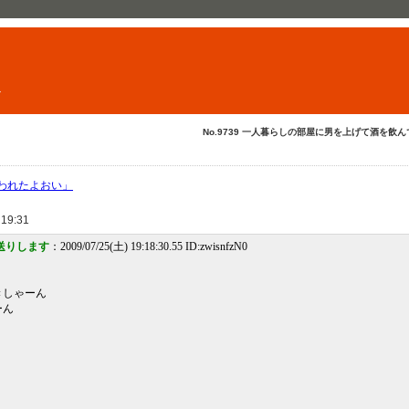
ト
No.9739 一人暮らしの部屋に男を上げて酒を飲んで..
われたよおい」
 19:31
送りします
：2009/07/25(土) 19:18:30.55 ID:zwisnfzN0
ーん
ん