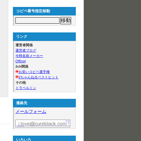
コピペ番号指定移動
リンク
運営者関係
運営者ブログ
今時名前メーカー
Offzon
2ch関係
お笑いコピペ選手権
2ちゃんねるベストヒット
その他
トラベルミン
連絡先
メールフォーム
いろいろ