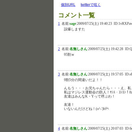
個別URL
twitterで呟く
コメント一覧
1
名前:
sage
:
2009/07/25(土) 19:40:23
ID:1vRXPa
誤爆しますた
2
名前:
名無しさん
:
2009/07/25(土) 19:42:28
ID:Q
95割ｗ
3
名前:
名無しさん
:
2009/07/25(土) 19:57:05
ID:e
9割5分の間違いだよ！！
んもう・・・お兄ちゃんたら・・・え、私
私はマジレス運動会の防人！ﾔﾝｽ・ｺﾝｺﾝ！
友達はみんなK・Yって呼ぶわ！
友達！
いないんだけどね！(o^-')bﾃﾍ
4
名前:
名無しさん
:
2009/07/25(土) 20:07:03
ID:6