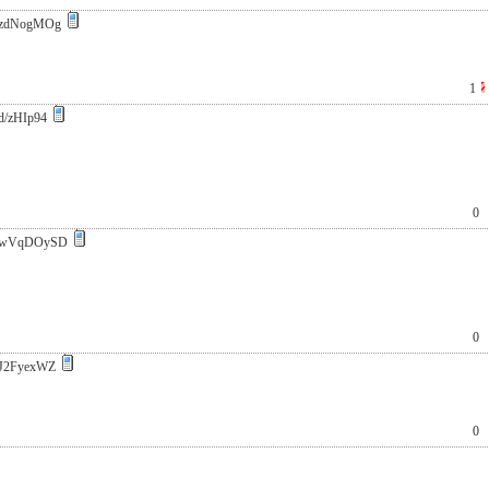
zdNogMOg
1
d/zHIp94
0
:wVqDOySD
0
J2FyexWZ
0