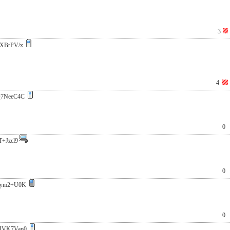
3
XBrPV/x
4
7NeeC4C
0
T+Jzcl9
0
Fym2+U0K
0
MVK7Vap0