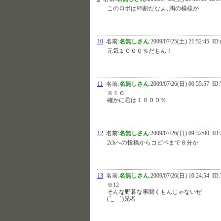
このロボは95割だなぁ､胸の模様が
10
名前:
名無しさん
:
2009/07/25(土) 21:52:45
ID:
元気１０００％だもん！
11
名前:
名無しさん
:
2009/07/26(日) 00:55:57
ID:
※１０
確かに君は１０００％
12
名前:
名無しさん
:
2009/07/26(日) 09:32:00
ID:
2chへの投稿からコピペまで８分か
13
名前:
名無しさん
:
2009/07/26(日) 10:24:54
ID:
※12
そんな野暮な事聞くもんじゃないぜ
(´_ゝ`)兄者