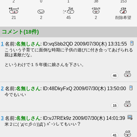
2
0
1
38
153
21
2
45
2
削除希望
コメント(18件)
1
名前:
名無しさん
: ID:vqSbb2QD 2009/07/30(木) 13:31:55
こういう子育てに面倒な時期に子供の遊びに付き合ってあげられる
親は素敵だな。
というわけで１５年後に娘さんを下さい。
46
2
名前:
名無しさん
: ID:48DkyFxQ 2009/07/30(木) 13:50:00
今でもいい
15
3
名前:
名無しさん
: ID:vJ7REk9z 2009/07/30(木) 14:01:39
米２に( ‘д‘⊂彡☆))Д´) ﾊﾟｰﾝしてもいい？
41