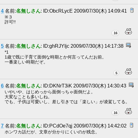
4
名前:
名無しさん
: ID:ObcRLycE 2009/07/30(木) 14:09:41
※３
許可!!
16
5
名前:
名無しさん
: ID:ghRJYIjc 2009/07/30(木) 14:17:38
*1
1歳で既に子育て面倒な時期とか何言ってんだお前。
一番楽しい時期だぞ。
5
6
名前:
名無しさん
: ID:DKNrT3iK 2009/07/30(木) 14:30:43
いやいや、はじめっから面倒っちゃ面倒だよ。
大変なことも多いしね。
でも、子供は可愛いし、差し引きでは「楽しい」が凌駕してる。
16
7
名前:
名無しさん
: ID:PCdOe7qj 2009/07/30(木) 14:42:02
ホンワカ話だが、文章が分かりにくいのが残念。