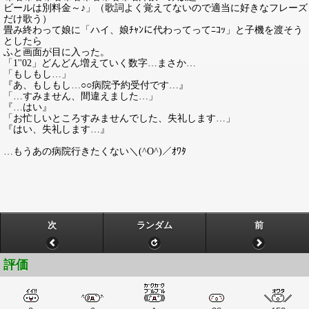
ビールは別料金～♪」（歌詞よく覚えてないので適当に好きなフレーズ
だけ歌う）
畳み終わって娘に「ハイ、娘ﾁｬﾝに代わってってﾆｺｯ」と子機を渡そう
としたら
ふと画面が目に入った。
「1''02」どんどん増えていく数字…まさか…
「もしもし…」
『あ、もしもし…○○病院予約受付です…』
「…すみません、間違えました…」
『…はい』
「お忙しいところすみませんでした、失礼します…」
『はい、失礼します…』
…もうあの病院行きたくない＼(^O^)／ｵﾜﾀ
次
ランダム
前
評価