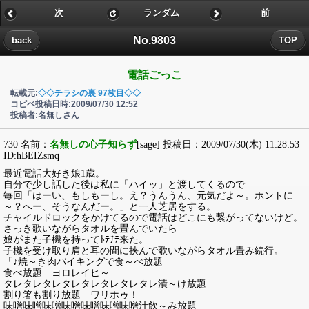
次
ランダム
前
No.9803
back
TOP
電話ごっこ
転載元:
◇◇チラシの裏 97枚目◇◇
コピペ投稿日時:2009/07/30 12:52
投稿者:名無しさん
730 名前：
名無しの心子知らず
[sage] 投稿日：2009/07/30(木) 11:28:53
ID:hBEIZsmq
最近電話大好き娘1歳。
自分で少し話した後は私に「ハイッ」と渡してくるので
毎回「はーい、もしもーし。え？うんうん、元気だよ～。ホントに
～？へー、そうなんだー。」と一人芝居をする。
チャイルドロックをかけてるので電話はどこにも繋がってないけど。
さっき歌いながらタオルを畳んでいたら
娘がまた子機を持ってﾄﾃﾁﾃ来た。
子機を受け取り肩と耳の間に挟んで歌いながらタオル畳み続行。
「♪焼～き肉バイキングで食～べ放題
食べ放題 ヨロレイヒ～
タレタレタレタレタレタレタレタレ漬～け放題
割り箸も割り放題 ワリホゥ！
味噌味噌味噌味噌味噌味噌味噌汁飲～み放題