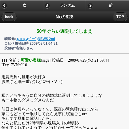
次
ランダム
前
No.9828
back
TOP
50年ぐらい遅刻してしまえ
転載元:
ぁゃιぃ(*ﾟーﾟ)NEWS 2nd
コピペ投稿日時:2009/08/01 04:31
投稿者:名無しさん
111 名前：
可愛い奥様
[sage] 投稿日：2009/07/29(水) 21:39:44
ID:y17VNc0L0
用意周到な旦那が大好き
腹黒さと紙一重だけど ｽｷｯ(・∀・)
私こともあろうに自分の結婚式に遅刻してしまうような
もー本物のダメっダメなんだ
前日に休暇をとってなくて、深夜の緊急呼び出しから
家にもどって一眠りしてたら見事に寝過ごしorz
あわてて旦那に電話したら、
なんと私にだけ2時間早い現場入りの時刻を
伝えてくれてたようで、どうにかセーフだったｗｗｗ