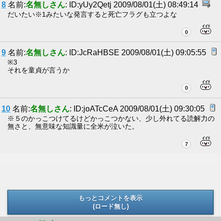
8
名前:
名無しさん
: ID:yUy2Qetj 2009/08/01(土) 08:49:14
だいたい※1みたいな発言すると死亡フラグも立つよな
0
9
名前:
名無しさん
: ID:JcRaHBSE 2009/08/01(土) 09:05:55
※3
それを童貞が言うか
0
10
名前:
名無しさん
: ID:joATcCeA 2009/08/01(土) 09:30:05
※５のかっこつけてるけどかっこつかない、少し外れてる読解力の
無さと、無意味な知識量に全米が泣いた。
7
もっとコメントを表示
(ロード無し)
(ロード無し)