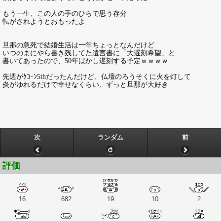
もう一生、この人の手のひらで思う存分
転がされようとおもったよ
旦那の急死で結婚生活は一年ちょっとなんだけど
いつのまにやら書き残してた遺言書に「大遅刻希望」と
書いてあったので、50年ばかし遅刻する予定ｗｗｗｗ
先週がｹｺｰﾝ5thだったんだけど、仏壇のろうそくに火を灯して
炎がゆれるだけで幸せなくらい、ずっと旦那が大好き
次
ランダム
前
評価
16
682
19
10
2