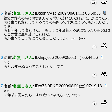
18
5
名前:
名無しさん
: ID:kpnryV1c 2009/08/01(土) 05:58:33
親父の葬式の時にお坊さんから聞いた話なんだけどね、次にまた人
間に生まれ変わってくるまでの時間って宗派によってちがうんだっ
てさ。
俺も50年って言われた。 ちょうど年金貰える歳になったら親父はま
たこの世に生を受けるわけだ。
俺が生きてるうちにまた会えるだろうか(´･ω･｀)y-~
5
6
名前:
名無しさん
: ID:lnp/jc66 2009/08/01(土) 06:44:56
※５
あと50年死ぬなってことじゃなくて？
0
7
名前:
名無しさん
: ID:oZ/k9PKZ 2009/08/01(土) 07:19:13
※６
50年後に死んだら、すれ違いで会えないんでね？
2