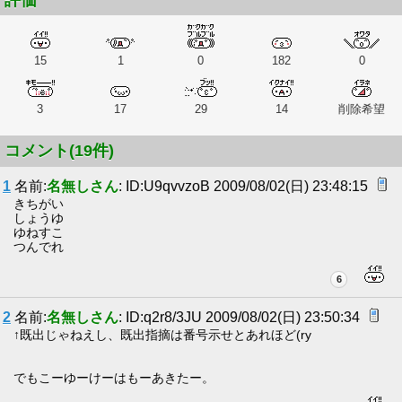
評価
15
1
0
182
0
3
17
29
14
削除希望
コメント(19件)
1
名前:
名無しさん
: ID:U9qvvzoB 2009/08/02(日) 23:48:15
きちがい
しょうゆ
ゆねすこ
つんでれ
6
2
名前:
名無しさん
: ID:q2r8/3JU 2009/08/02(日) 23:50:34
↑既出じゃねえし、既出指摘は番号示せとあれほど(ry
でもこーゆーけーはもーあきたー。