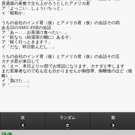
居酒屋の座敷で立ち上がろうとしたアメリカ君
ア「よっこい…しょういちっと」
イ「昭和か」
うちの会社のインド君（仮）とアメリカ君（仮）の会話その四
ある日のAM11:45頃の会話
ア「あ～……お茶漬け食べたい…」
イ「鮭なら（給湯室の棚に）あるぞ」
ア「軽く行っときます？」
イ「だな、昨日飲んだし…」
うちの会社のインド君（仮）とアメリカ君（仮）の会話その五
カナダ君が来日して
カ「えー、本日より○○部でお世話になります、カナダと申します
まだ若輩者なので右も左も分かりませんが御指導、御鞭撻のほど（後
略）」
イ「負けた…」
ア「…………」
次
ランダム
前