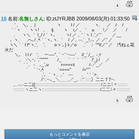
4
10
名前:
名無しさん
: ID:ztJYRJBB 2009/08/03(月) 01:33:50
' , ＼､ 、| ヽ l / ／ ヽ, ／ / /
｀`ヽ ヽヽ! , lj ヽ i／ , ' u !／ ／ /
、 ヽ＼ ｀ l_/ /｀ヽ､ ヽ/ ／ ,. ' ´ヽ l ,'／'´ ／__
､ ヽ、 ,へ､/ ,ﾍ｀`ヽ､ヽ. ｀ / ／,. -‐,´ _!,-､ ／ ／'´／
ヽ＼｀` l l^ヽ,', ', oヽ`､} ﾚ／o ,' 〉"^l/／'´／ 汚ねぇ花
火だ
＼､ l l r' ', ー―‐",｀ｰ´`ｰ―‐' //_',/_,. -;ｧ
,.ゝ-＼ｰ､ ','""""" ﾉ_ ゛゛゛゛｀ /'_j / ／
｀`,ゝ-ゝ､_',u r====ｮ /-／_／
´￣｀`ｰ,ﾍ `===='' /=''"´
,'､ ｀ヽ、,:' -‐- , '｀`>、
ﾉ`::ｰ-､_＼＿＿,／_,. ::'´:::::冫二ニ７7ｰ-
,...-､‐ニ二{{:::::::::::::::::::::::::::::::::::::::::::::::::::::/ニニﾆ〃::::::::
:::::::::ヽニ二ヽ:::::::::::::::::::::::::::::::::::::::::::::::/二二ﾆ〃:::::::::::
5
もっとコメントを表示
(ロード無し)