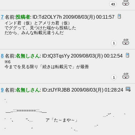
43
7
名前:
投稿者
: ID:Td2OLY7h 2009/08/03(月) 00:11:57
インド君（仮）とアメリカ君（仮）
でググって、見つけた端から投稿した
だから、みんな転載元違うんだ
1
8
名前:
名無しさん
: ID:tQ3TqsYy 2009/08/03(月) 00:12:54
※6
今までを見る限り「続きは転載元で」が最善
1
9
名前:
名無しさん
: ID:ztJYRJBB 2009/08/03(月) 01:28:24
´.
__,,:::========:::,,__
...‐''ﾞ . ｀
´ ´､ ゝ ''‐... ア「た～まや～」
..‐
´ ﾞ ｀‐..