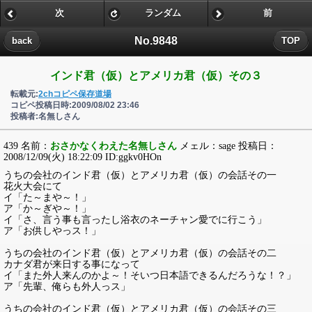
次
ランダム
前
No.9848
back
TOP
インド君（仮）とアメリカ君（仮）その３
転載元:
2chコピペ保存道場
コピペ投稿日時:2009/08/02 23:46
投稿者:名無しさん
439 名前：
おさかなくわえた名無しさん
メェル：sage 投稿日：
2008/12/09(火) 18:22:09 ID:ggkv0HOn
うちの会社のインド君（仮）とアメリカ君（仮）の会話その一
花火大会にて
イ「た～まや～！」
ア「か～ぎや～！」
イ「さ、言う事も言ったし浴衣のネーチャン愛でに行こう」
ア「お供しやっス！」
うちの会社のインド君（仮）とアメリカ君（仮）の会話その二
カナダ君が来日する事になって
イ「また外人来んのかよ～！そいつ日本語できるんだろうな！？」
ア「先輩、俺らも外人っス」
うちの会社のインド君（仮）とアメリカ君（仮）の会話その三