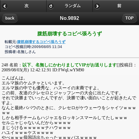
次
ランダム
前
No.9892
back
TOP
腹筋崩壊するコピペ張ろうず
転載元:
腹筋崩壊するコピペ張ろうず
コピペ投稿日時:2009/08/05 11:34
投稿者:名無しさん
248 名前：
以下、名無しにかわりましてVIPがお送りします
[]投稿日：
2009/08/03(月) 12:42:12.91 ID:FWqLwYM90
こんばんは。
エルマ族のケムチャといいます。
エルマ族の中でも優秀な、ハスーイの末裔ですよ。
この前、友達のクレセロとジャッフンーの大会に出たんです。
それで決勝までいったんですが、決勝で凄い面白いことが起きたんで
すよ。
なんと最終ババウのときに、クレセロがケウェーウをシャイツｗｗｗ
ｗｗ
しかも相手チームもハジャエをロッキンスマールしてたしｗｗｗ
セルニャじゃないんだからｗｗｗｗ
まじうけるｗｗｗｗｗナハウｗｗｗ
ハユイｗｗｗケスｗｗｗｗ
やべｗｗｗ母国語出ちゃったｗｗｗバスｗｗｗｗ