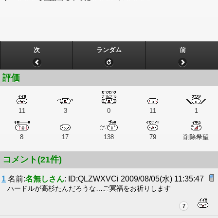
次
ランダム
前
評価
11
3
0
11
1
8
17
138
79
削除希望
コメント(21件)
1
名前:
名無しさん
: ID:QLZWXVCi 2009/08/05(水) 11:35:47
ハードルが高杉たんだろうな…ご冥福をお祈りします
7