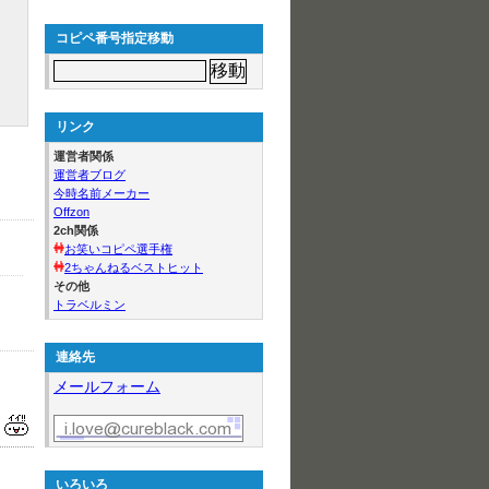
コピペ番号指定移動
リンク
運営者関係
運営者ブログ
今時名前メーカー
Offzon
2ch関係
お笑いコピペ選手権
2ちゃんねるベストヒット
その他
トラベルミン
連絡先
メールフォーム
いろいろ