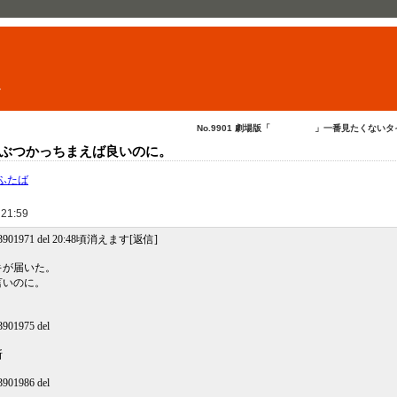
ト
No.9901 劇場版「 」一番見たくないタイ..
ぶつかっちまえば良いのに。
ふたば
 21:59
.3901971 del 20:48頃消えます[返信]
キが届いた。
言いのに。
901975 del
断
901986 del