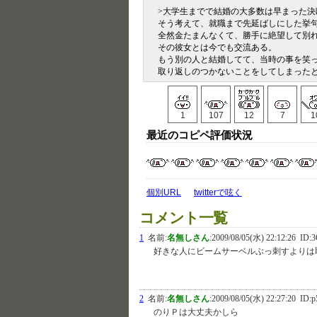
>大学生までで結婚の大多数は早まった決
そう考えて、就職まで先延ばしにした挙
全然金たまんなくて、勝手に絶望して別
その彼女とは今でも交流ある。
もう別の人と結婚してて、当時の事を笑
取り返しのつかないことをしてしまった
1
107
12
7
1
最近のコピペ評価状況
個別URL
twitterで呟く
コメント一覧
1
名前:
名無しさん
:
2009/08/05(水) 22:12:26
ID:3
好きな人にビームサーベルぶっ刺すよりは
2
名前:
名無しさん
:
2009/08/05(水) 22:27:20
ID:p
のりＰは大丈夫かしら