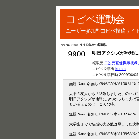
コピペ運動会
ユーザー参加型コピペ投稿サイ
<< No.9898 ＮＨＫ集金の撃退法
9900
明日アクシズが地球に
転載元:
二次元画像掲示板@
コピペ投稿者:
komm
コピペ投稿日時:
2009/08/05
無題 Name 名無し 09/08/05(水)21:30:31 No
大学の友人から「結婚しました」のハガ
明日アクシズが地球にぶつかっちまえば
とか考えるのは、こんな時。
無題 Name 名無し 09/08/05(水)21:32:42 No.3
大学生までで結婚の大多数は早まった決
無題 Name 名無し 09/08/05(水)21:39:58 No.3