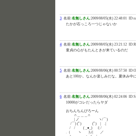
3
名前:
名無しさん
:
2009/08/05(水) 22:48:01
ID:o
たかが石っころ一つじゃないか
4
名前:
名無しさん
:
2009/08/05(水) 23:21:12
ID:
童貞の心がもたんときが来ているのだ
5
名前:
名無しさん
:
2009/08/06(木) 00:57:50
ID:O
あと100か。なんか楽しみだな。夏休み中
6
名前:
名無しさん
:
2009/08/06(木) 02:24:06
ID:S
10000がコレだったらヤダ
おちんちんびろーん
∩＿＿＿∩
| ノ ヽ/⌒)
/⌒) (ﾟ) (ﾟ) | .|
/ / ( _●_) ミ/
.（ ヽ |∪| ／