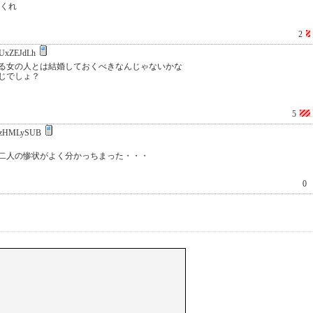
てくれ
2
UxZEJdLh
る女の人とは結婚しておくべきなんじゃないかな
じでしょ？
5
zHMLySUB
二人の惨状がよく分かっちまった・・・
0