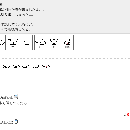
断
句に別れた俺が来ましたよ…。
れ切り出しちまった…。
って話してくれるけど、
と今でも後悔してる。
0
25
11
0
0
削希
OmF8/cL
取り返しつくだろ
2
5ALoE32