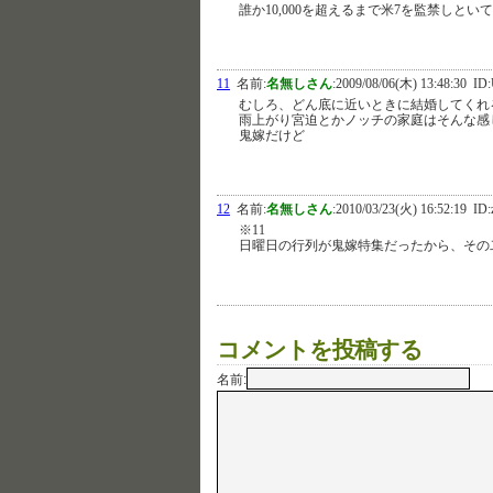
誰か10,000を超えるまで米7を監禁しとい
11
名前:
名無しさん
:
2009/08/06(木) 13:48:30
ID:
むしろ、どん底に近いときに結婚してくれ
雨上がり宮迫とかノッチの家庭はそんな感
鬼嫁だけど
12
名前:
名無しさん
:
2010/03/23(火) 16:52:19
ID:
※11
日曜日の行列が鬼嫁特集だったから、その
コメントを投稿する
名前: