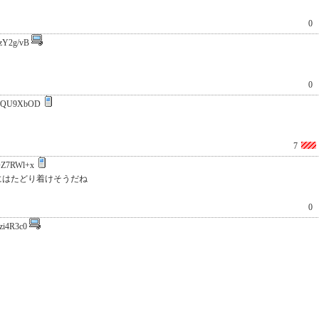
0
zY2g/vB
0
RQU9XbOD
7
Z7RWl+x
にはたどり着けそうだね
0
zi4R3c0