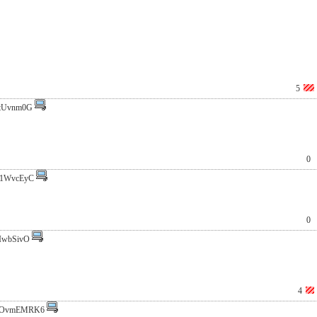
5
tUvnm0G
0
1WvcEyC
0
IwbSivO
4
:OvmEMRK6