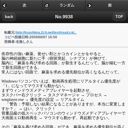
次
ランダム
前
No.9938
back
TOP
転載元:
http://tsushima.2ch.net/test/read.cgi...
コピペ投稿日時:2009/08/07 16:50
投稿者:名無しさん
依存性の強い麻薬、覚せい剤とかコカインとかをやると、
脳の神経細胞に新たに手（樹状突起、シナプス）が伸びて、
脳内に「麻薬を再び求める回路」が新生するんだって。脳が縮む一方
で新生回路ができる。
常人にはない回路で、麻薬を求める優先順位が高くなるんだって。
Windowsパソコンでいえば、動画再生処理にリアルタイム優先度が
「1」になってマウスすら動かない。
まずウィンドウズメディアプレイヤーを起動させ、
タスクバー右クリック → タスクマネージャ → プロセス →
wmplayer.exe → 優先度の設定 → リアルタイム
「警告：予期しない結果になることがありますが、本当に変更しま
すか？」 → はい、クリック！
骨董品級の低スペックパソコンのウィンドウズメディアプレイヤーで
大画面エロ動画再生 → マウスすら動かず、再起動できない。
その「麻薬を再び求める回路」ができ、麻薬を求める優先順位が高く