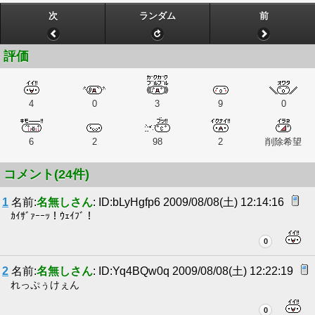
次
ランダム
前
評価
4
0
3
9
0
6
2
98
2
削除希望
コメント(24件)
1
名前:
名無しさん
: ID:bLyHgfp6 2009/08/08(土) 12:14:16
ｶｲｻﾞｧｰｰｯ！ｳｪｲﾌﾞ！
0
2
名前:
名無しさん
: ID:Yq4BQw0q 2009/08/08(土) 12:22:19
れっぷぅけぇん
0