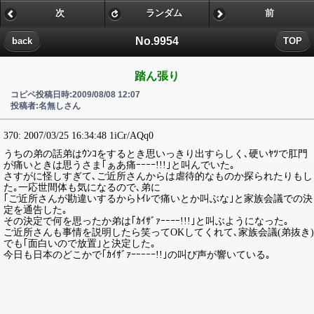
次
ランダム
前
No.9954
back
TOP
踏ん張り
コピペ投稿日時:2009/08/08 12:07
投稿者:名無しさん
370:
2007/03/25 16:34:48 1iCr/AQq0
うちの弟の話弟はｳﾝｺをするとき思いっきり出すらしく､硬いﾔﾂで肛門
が痛いときは思うさま｢ぁあ痛ｰｰｰｰ!!!｣と叫んでいた｡
さすがに怪しすぎて､ご近所さんからは虐待的なものか探られたりもし
た｡一応世間体も気になるので､弟に
｢ご近所さんが勘違いするからﾄｲﾚで痛いとか叫ぶな｣と家族会議での決
定を通告した｡
その決定で何を思ったか弟は｢ｶｲｻﾞｧｰｰｰｰ!!!｣と叫ぶようになった｡
ご近所さんも事情を説明したら笑ってOKしてくれて､家族会議(弟抜き)
でも｢面白いので放置｣と決定した｡
今日も日本のどこかで｢ｶｲｻﾞｧｰｰｰｰｰ!!｣の叫び声が響いている｡