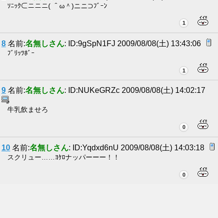
ｿﾆｯｸ⊂ニニニ( ＾ω＾)ニニ⊃ﾌﾞｰﾝ
1
8
名前:
名無しさん
: ID:9gSpN1FJ 2009/08/08(土) 13:43:06
ﾌﾞﾘｯﾂﾎﾞｰ
1
9
名前:
名無しさん
: ID:NUKeGRZc 2009/08/08(土) 14:02:17
牛乳飲ませろ
0
10
名前:
名無しさん
: ID:Yqdxd6nU 2009/08/08(土) 14:03:18
スクリュー……ﾖｹﾛナッパーーー！！
0