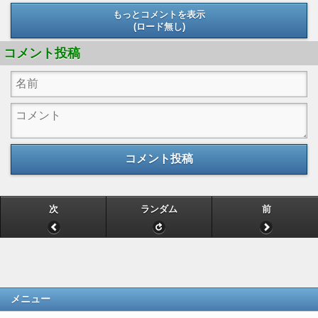
もっとコメントを表示
(ロード無し)
(ロード無し)
コメント投稿
コメント投稿
次
ランダム
前
メニュー