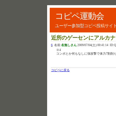
コピペ運動会
ユーザー参加型コピペ投稿サイ
近所のゲーセンにアルカナも
6
名前:
名無しさん
:
2009/07/04(土) 00:41:14
ID:
※4
コンボとか何もなしに強攻撃で体力7割削
コピペに戻る