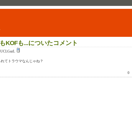
ト
KOFも...についたコメント
QUCLGazL
られてトラウマなんじゃね？
0