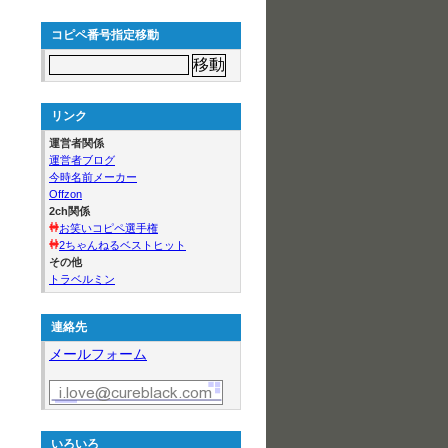
コピペ番号指定移動
リンク
運営者関係
運営者ブログ
今時名前メーカー
Offzon
2ch関係
お笑いコピペ選手権
2ちゃんねるベストヒット
その他
トラベルミン
連絡先
メールフォーム
いろいろ