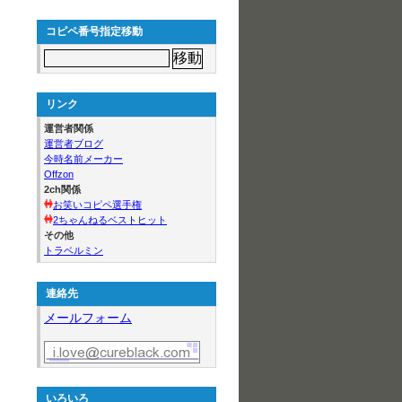
コピペ番号指定移動
リンク
運営者関係
運営者ブログ
今時名前メーカー
Offzon
2ch関係
お笑いコピペ選手権
2ちゃんねるベストヒット
その他
トラベルミン
連絡先
メールフォーム
いろいろ