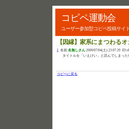
コピペ運動会
ユーザー参加型コピペ投稿サイ
【因縁】家系にまつわるオ
1
名前:
名無しさん
:
2009/07/04(土) 23:07:29
ID:e
タイトルを「いえけい」と読んでしまった
コピペに戻る