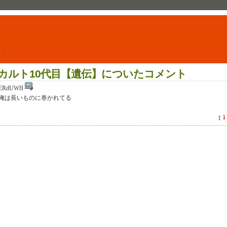
ト
カルト10代目【遺伝】についたコメント
ERdUWfI
俺は長いものに巻かれてる
1