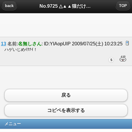
No.9725 △▲▲猫だけにみえるもの・14▲▲△についたコメント
back
TOP
13
名前:
名無しさん
: ID:YIAopUlP 2009/07/25(土) 10:23:25
ハゲいじめｲｸﾅｲ！
5
戻る
コピペを表示する
メニュー