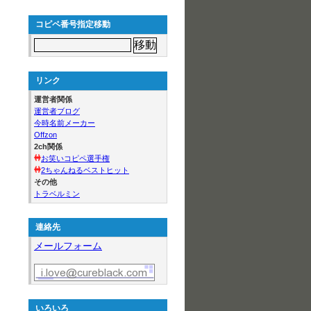
コピペ番号指定移動
リンク
運営者関係
運営者ブログ
今時名前メーカー
Offzon
2ch関係
お笑いコピペ選手権
2ちゃんねるベストヒット
その他
トラベルミン
連絡先
メールフォーム
いろいろ