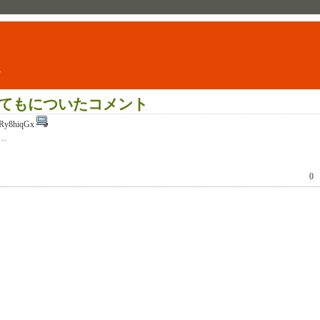
ト
てもについたコメント
Ry8hiqGx
…
0