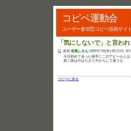
コピペ運動会
ユーザー参加型コピペ投稿サイ
「気にしないで」と言われ
12
名前:
名無しさん
:
2009/07/30(木) 09:23:01
ID:
今日初めて会った相手にこのアピールとは
厨二病はやはり入り方からして違うな
コピペに戻る