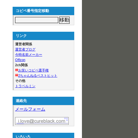
コピペ番号指定移動
リンク
運営者関係
運営者ブログ
今時名前メーカー
Offzon
2ch関係
お笑いコピペ選手権
2ちゃんねるベストヒット
その他
トラベルミン
連絡先
メールフォーム
いろいろ