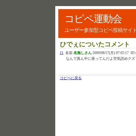
コピペ運動会
ユーザー参加型コピペ投稿サイ
ひでぇについたコメント
11
名前:
名無しさん
:
2009/08/17(月) 07:05:17
ID:
なんで真ん中に座ってんだよ空気読めクズ
コピペに戻る