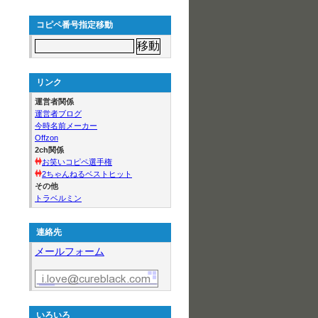
コピペ番号指定移動
リンク
運営者関係
運営者ブログ
今時名前メーカー
Offzon
2ch関係
お笑いコピペ選手権
2ちゃんねるベストヒット
その他
トラベルミン
連絡先
メールフォーム
いろいろ