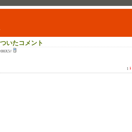
ト
についたコメント
0I6X5//
1