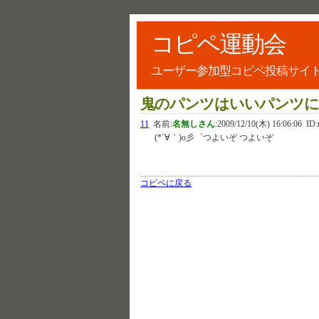
コピペ運動会
ユーザー参加型コピペ投稿サイ
鬼のパンツはいいパンツ
11
名前:
名無しさん
:
2009/12/10(木) 16:06:06
ID:r
(*´∀｀)o彡゜つよいぞ つよいぞ
コピペに戻る