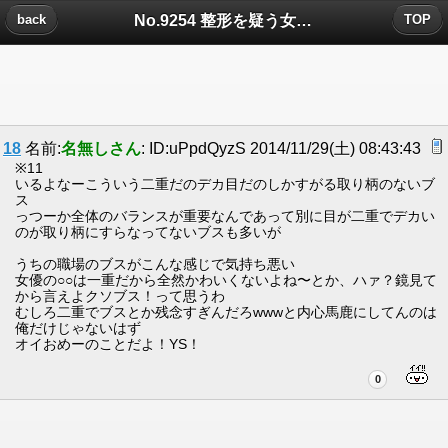
No.9254 整形を疑う女の怖さについたコメント
back
TOP
18
名前:
名無しさん
: ID:uPpdQyzS 2014/11/29(土) 08:43:43
※11
いるよなーこういう二重だのデカ目だのしかすがる取り柄のないブ
ス
っつーか全体のバランスが重要なんであって別に目が二重でデカい
のが取り柄にすらなってないブスも多いが
うちの職場のブスがこんな感じで気持ち悪い
女優の○○は一重だから全然かわいくないよね〜とか、ハァ？鏡見て
から言えよクソブス！って思うわ
むしろ二重でブスとか残念すぎんだろwwwと内心馬鹿にしてんのは
俺だけじゃないはず
オイおめーのことだよ！YS！
0