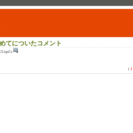
ト
めてについたコメント
ULiqnCe
1