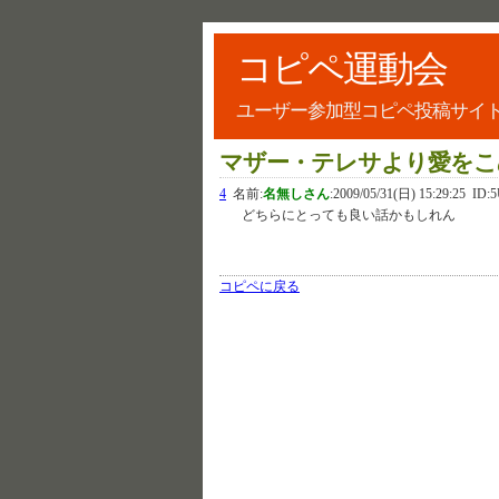
コピペ運動会
ユーザー参加型コピペ投稿サイ
マザー・テレサより愛をこ
4
名前:
名無しさん
:
2009/05/31(日) 15:29:25
ID:5
どちらにとっても良い話かもしれん
コピペに戻る