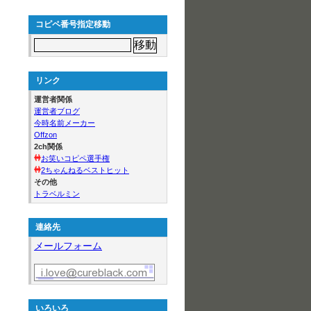
コピペ番号指定移動
リンク
運営者関係
運営者ブログ
今時名前メーカー
Offzon
2ch関係
お笑いコピペ選手権
2ちゃんねるベストヒット
その他
トラベルミン
連絡先
メールフォーム
いろいろ