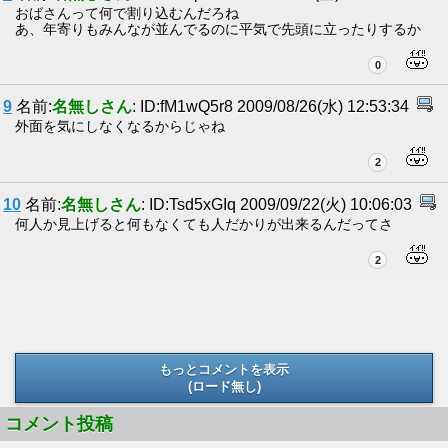
おばさんって何で割り込むんだろね
あ、年寄りもみんなが並んでるのに平気で先頭に立ったりするか
0
9
名前:
名無しさん
: ID:fM1wQ5r8 2009/08/26(水) 12:53:34
外面を気にしなくなるからじゃね
2
10
名前:
名無しさん
: ID:Tsd5xGIq 2009/09/22(火) 10:06:03
何人か見上げると何もなくても人だかりが出来るんだってさ
2
もっとコメントを表示
(ロード無し)
(ロード無し)
コメント投稿