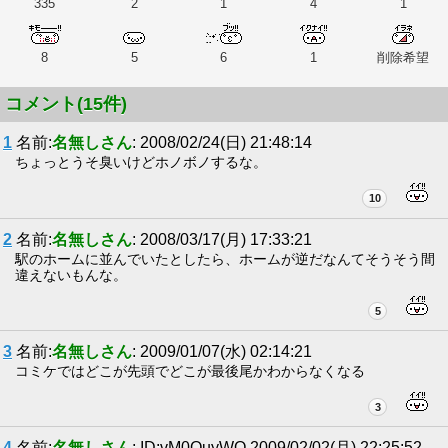
335
2
1
4
1
8
5
6
1
削除希望
コメント(15件)
1
名前:
名無しさん
: 2008/02/24(日) 21:48:14
ちょっとうそ臭いけどホノボノするな。
10
2
名前:
名無しさん
: 2008/03/17(月) 17:33:21
駅のホームに並んでいたとしたら、ホームが逆だなんてそうそう間
違えないもんな。
5
3
名前:
名無しさん
: 2009/01/07(水) 02:14:21
コミケではどこが先頭でどこが最後尾かわからなくなる
3
4
名前:
名無しさん
: ID:vM0QuyWO 2009/02/02(月) 22:25:52