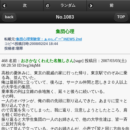
次
ランダム
前
No.1083
back
TOP
集団心理
転載元:
集団心理実験室：ぁゃιぃ(ﾟーﾟ)NEWS 2nd
コピペ投稿日時:2008/02/24 18:44
投稿者:翡翠
468 名前：
おさかなくわえた名無しさん
[sage] 投稿日：2007/03/03(土)
08:28:50 ID:bvg34qM4
高校の夏休みに、東京の親戚の家に行った帰り。東京駅でのぞみに乗
る為、並んでいた。
俺は最前列に立っていて、後ろは、サークル仲間と思しき２０人以上
の大学生の集団。
乗車客の列は立錐の余地無く、延々と後ろに続いている。
その時。
一人のオバサンが、俺の前の先頭に割り込んできた。あまりに堂々と
割り込んできた
ので言葉を失ってしまった。我に返り、注意しようとしたところ、肩
を軽く叩かれた。
振り返ると大学生集団の一人のお姉さんで、他の大学生達は、皆一斉
に反対方向を
向いて並んで立っている。そのお姉さんが、小声で｢皆と同じ方向を向