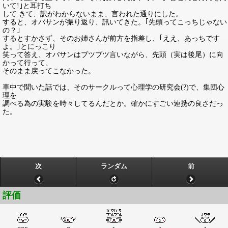
いて!｣と耳打ち
して きて、訳がわからないまま、言われた通りにした。
すると、オバサンが振り返り、訊いてきた。｢先頭ってこっちじゃない
の？｣
するとすかさず、そのお姉さんが前方を指差し、｢ええ、あっちです
よ。｣とにっこり
笑って答え、オバサンはブツブツ言いながら、先頭（実は後尾）に向
かって行って、
そのまま戻ってこなかった。
車中で聞いた話では、そのサークルって心理学の研究会(?)で、集団心
理を
調べる為の実験を時々してるんだとか。確かにすごい連携の良さだっ
た。
次
ランダム
前
評価