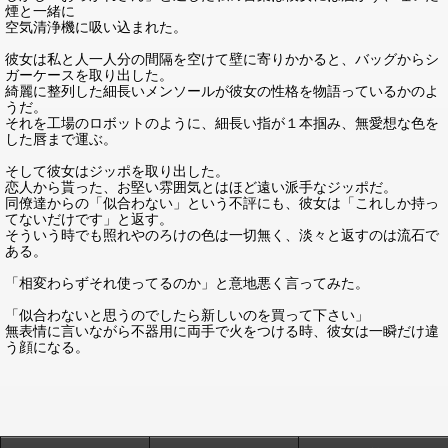
煙と一緒に
空気清浄機に吸い込まれた。
彼女は私と人一人分の間隔を空けて壁に寄りかかると、バッグからシ
ガーケースを取り出した。
綺麗に整列した細長いメンソールが彼女の性格を物語っているかのよ
うだ。
それを工場のロボットのように、細長い指が１本掴み、無愛想な色を
した唇まで運ぶ。
そして彼女はジッポを取り出した。
恋人から貰った、お堅い雰囲気とはほど遠い派手なジッポだ。
同僚達からの「似合わない」という不評にも、彼女は「これしか持っ
てないだけです」と返す。
そういう時でも照れやのろけの色は一切無く、淡々と返すのは流石で
ある。
「相変わらずそれ使ってるのか」と意地悪く言ってみた。
「似合わないと思うのでしたら新しいのを買って下さい」
無表情に言いながら不器用に両手で火をつける時、彼女は一瞬だけ違
う顔になる。