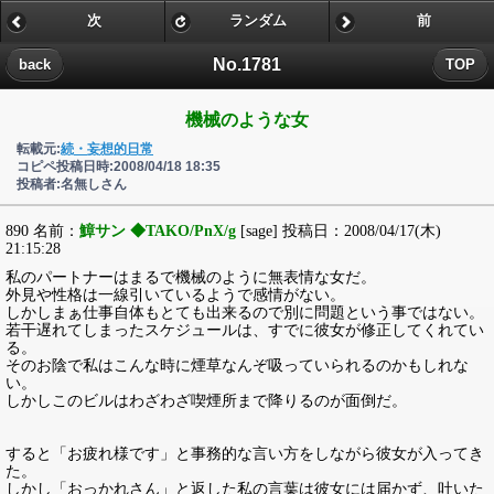
次
ランダム
前
No.1781
back
TOP
機械のような女
転載元:
続・妄想的日常
コピペ投稿日時:2008/04/18 18:35
投稿者:名無しさん
890 名前：
鱆サン ◆TAKO/PnX/g
[sage] 投稿日：2008/04/17(木)
21:15:28
私のパートナーはまるで機械のように無表情な女だ。
外見や性格は一線引いているようで感情がない。
しかしまぁ仕事自体もとても出来るので別に問題という事ではない。
若干遅れてしまったスケジュールは、すでに彼女が修正してくれてい
る。
そのお陰で私はこんな時に煙草なんぞ吸っていられるのかもしれな
い。
しかしこのビルはわざわざ喫煙所まで降りるのが面倒だ。
すると「お疲れ様です」と事務的な言い方をしながら彼女が入ってき
た。
しかし「おっかれさん」と返した私の言葉は彼女には届かず、吐いた