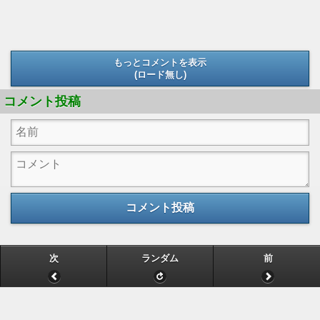
もっとコメントを表示
(ロード無し)
(ロード無し)
コメント投稿
コメント投稿
次
ランダム
前