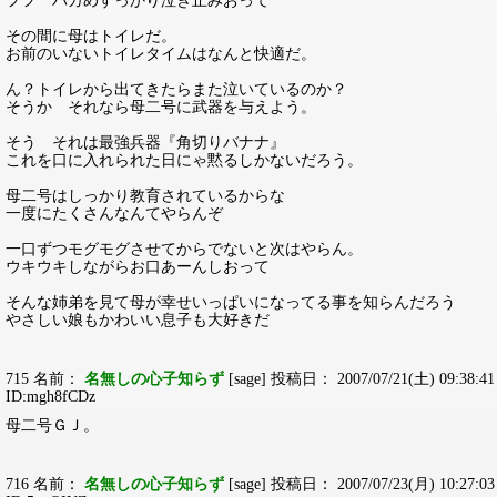
フフ バカめすっかり泣き止みおって
その間に母はトイレだ。
お前のいないトイレタイムはなんと快適だ。
ん？トイレから出てきたらまた泣いているのか？
そうか それなら母二号に武器を与えよう。
そう それは最強兵器『角切りバナナ』
これを口に入れられた日にゃ黙るしかないだろう。
母二号はしっかり教育されているからな
一度にたくさんなんてやらんぞ
一口ずつモグモグさせてからでないと次はやらん。
ウキウキしながらお口あーんしおって
そんな姉弟を見て母が幸せいっぱいになってる事を知らんだろう
やさしい娘もかわいい息子も大好きだ
715 名前：
名無しの心子知らず
[sage] 投稿日： 2007/07/21(土) 09:38:41
ID:mgh8fCDz
母二号ＧＪ。
716 名前：
名無しの心子知らず
[sage] 投稿日： 2007/07/23(月) 10:27:03