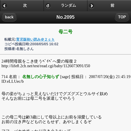
次
ランダム
前
No.2095
back
TOP
母二号
転載元:
育児版拾い読み＠２ｃｈ
コピペ投稿日時:2008/05/05 16:02
投稿者:名無しさん
24時間母親をこき使うﾍﾞｲﾍﾞへ愛の報復２
http://life8.2ch.net/test/read.cgi/baby/1126073091/l50
714 名前：
名無しの心子知らず
[sage] 投稿日： 2007/07/20(金) 21:45:19
ID:eLLUec/b
母の姿がちょっと見えないだけでグズグズとウルサイ奴め
そんなお前には母二号を派遣してやろう
この母二号は齢3歳にして母以上にお前を溺愛している
お前の泣き声などものともせず、あやしまくるぞ