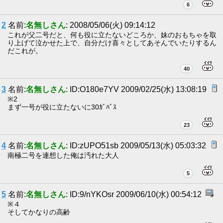
6
2
名前:
名無しさん
: 2008/05/06(火) 09:14:12
これが父二号だと、何も役に立たないどころか、妹のおもちゃを取
り上げて泣かせた上で、自分だけ喜々としてあそんでいたりするん
だこれが。
40
3
名前:
名無しさん
: ID:O180e7YV 2009/02/25(水) 13:08:19
※2
まず一号が役に立たないに30ｶﾞﾊﾞｽ
23
4
名前:
名無しさん
: ID:zUPO51sb 2009/05/13(水) 05:03:32
南極二号を連想した俺は汚れた大人
5
5
名前:
名無しさん
: ID:9/nYKOsr 2009/06/10(水) 00:54:12
※４
そしてかなりの高齢