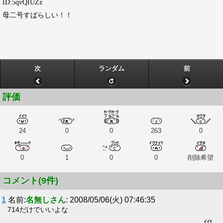
ID:5qvQIUZz
母二号すばらしい！！
次
ランダム
前
評価
24
0
0
263
0
0
1
0
0
削除希望
コメント(9件)
1
名前:
名無しさん
: 2008/05/06(火) 07:46:35
714だけでいいよな