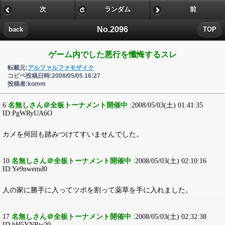
次
ランダム
前
No.2096
back
TOP
ゲーム内でした悪行を懺悔するスレ
転載元:
アルファルファモザイク
コピペ投稿日時:2008/05/05 16:27
投稿者:komm
6
名無しさん＠全板トーナメント開催中
:2008/05/03(土) 01:41:35
ID:PgWRyUA6O
カメを何回も踏みつけてすいませんでした。
10
名無しさん＠全板トーナメント開催中
:2008/05/03(土) 02:10:16
ID:Ye9nwemd0
人の家に勝手に入ってツボを割って薬草を手に入れました。
17
名無しさん＠全板トーナメント開催中
:2008/05/03(土) 02:32:38
ID:hH5YNRw20