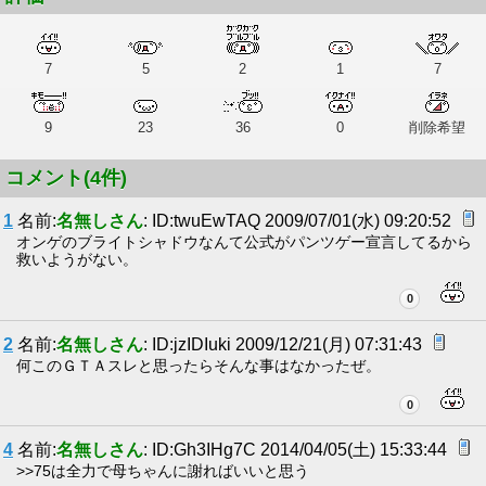
7
5
2
1
7
9
23
36
0
削除希望
コメント(4件)
1
名前:
名無しさん
: ID:twuEwTAQ 2009/07/01(水) 09:20:52
オンゲのブライトシャドウなんて公式がパンツゲー宣言してるから
救いようがない。
0
2
名前:
名無しさん
: ID:jzIDIuki 2009/12/21(月) 07:31:43
何このＧＴＡスレと思ったらそんな事はなかったぜ。
0
4
名前:
名無しさん
: ID:Gh3IHg7C 2014/04/05(土) 15:33:44
>>75は全力で母ちゃんに謝ればいいと思う