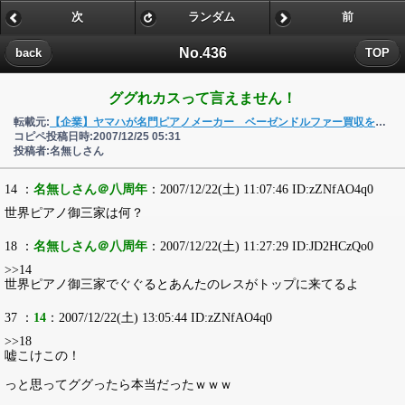
次
ランダム
前
No.436
back
TOP
ググれカスって言えません！
転載元:
【企業】ヤマハが名門ピアノメーカー ベーゼンドルファー買収を正式発表
コピペ投稿日時:2007/12/25 05:31
投稿者:名無しさん
14 ：
名無しさん＠八周年
：2007/12/22(土) 11:07:46 ID:zZNfAO4q0
世界ピアノ御三家は何？
18 ：
名無しさん＠八周年
：2007/12/22(土) 11:27:29 ID:JD2HCzQo0
>>14
世界ピアノ御三家でぐぐるとあんたのレスがトップに来てるよ
37 ：
14
：2007/12/22(土) 13:05:44 ID:zZNfAO4q0
>>18
嘘こけこの！
っと思ってググったら本当だったｗｗｗ