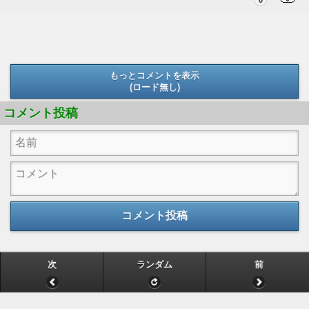
もっとコメントを表示
(ロード無し)
(ロード無し)
コメント投稿
コメント投稿
次
ランダム
前