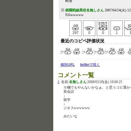
料理
35
就職戦線異状名無しさん
2007/04/24(火) 12
ﾀｺｽwwwww
297
0
0
1
最近のコピペ評価状況
個別URL
twitterで呟く
コメント一覧
1
名前:
名無しさん
:
2008/03/28(金) 18:06:25
※欄でもやんないかなぁ、と思うコピ選か
英会話
↓
留学
↓
ジオスwwwwww
みたいな