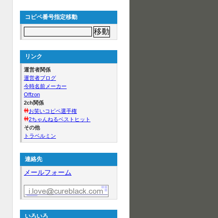
コピペ番号指定移動
リンク
運営者関係
運営者ブログ
今時名前メーカー
Offzon
2ch関係
お笑いコピペ選手権
2ちゃんねるベストヒット
その他
トラベルミン
連絡先
メールフォーム
いろいろ