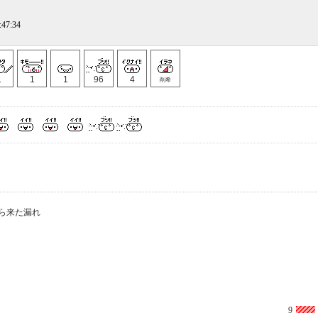
:47:34
1
1
1
96
4
削希
ら来た漏れ
9