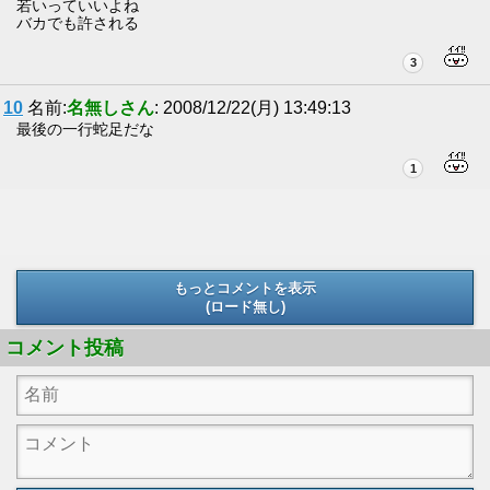
若いっていいよね
バカでも許される
3
10
名前:
名無しさん
: 2008/12/22(月) 13:49:13
最後の一行蛇足だな
1
もっとコメントを表示
(ロード無し)
(ロード無し)
コメント投稿