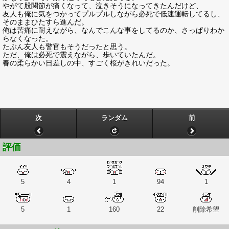
やがて股関節が痛くなって、泣きそうになってきたんだけど、
友人も俺に気をつかってプルプルしながら必死で低速運転してるし、
そのままひたすら進んだ。
俺は苦痛に耐えながら、なんでこんな事をしてるのか、さっぱりわか
らなくなった。
たぶん友人も警官もそうだったと思う。
ただ、俺は必死で震えながら、歩いていたんだ。
春の柔らかい日差しの中、すごく桜がきれいだった。
次
ランダム
前
評価
5
4
1
94
1
5
1
160
22
削除希望