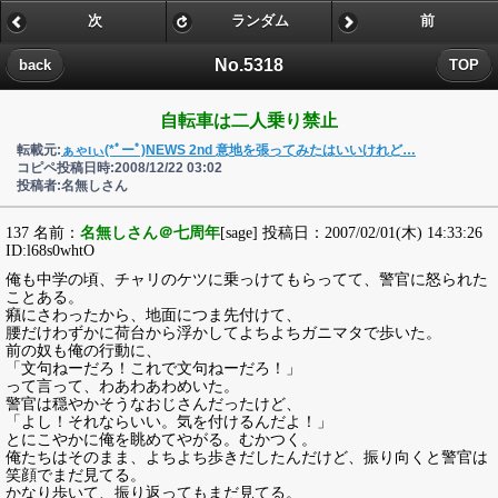
次
ランダム
前
No.5318
back
TOP
自転車は二人乗り禁止
転載元:
ぁゃιぃ(*ﾟーﾟ)NEWS 2nd 意地を張ってみたはいいけれど…
コピペ投稿日時:2008/12/22 03:02
投稿者:名無しさん
137 名前：
名無しさん＠七周年
[sage] 投稿日：2007/02/01(木) 14:33:26
ID:l68s0whtO
俺も中学の頃、チャリのケツに乗っけてもらってて、警官に怒られた
ことある。
癪にさわったから、地面につま先付けて、
腰だけわずかに荷台から浮かしてよちよちガニマタで歩いた。
前の奴も俺の行動に、
「文句ねーだろ！これで文句ねーだろ！」
って言って、わあわあわめいた。
警官は穏やかそうなおじさんだったけど、
「よし！それならいい。気を付けるんだよ！」
とにこやかに俺を眺めてやがる。むかつく。
俺たちはそのまま、よちよち歩きだしたんだけど、振り向くと警官は
笑顔でまだ見てる。
かなり歩いて、振り返ってもまだ見てる。