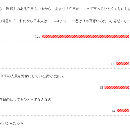
んみたいな、理解力のある在日もいるから、あまり「在日が！」って言ってひとくくりにし
国お得意の「これだから日本人は！」みたいに、一悪けりゃ百悪いみたいな思想にな
129
15
100%の人員を対象にしている訳では無い。
28
在日の話してるひとってなんなの
14
ゃいかんだろｗ