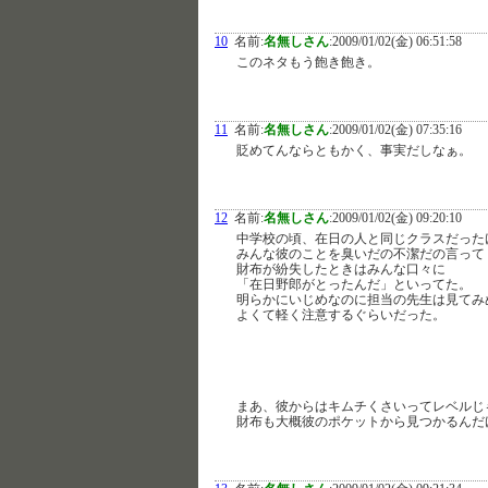
10
名前:
名無しさん
:
2009/01/02(金) 06:51:58
このネタもう飽き飽き。
11
名前:
名無しさん
:
2009/01/02(金) 07:35:16
貶めてんならともかく、事実だしなぁ。
12
名前:
名無しさん
:
2009/01/02(金) 09:20:10
中学校の頃、在日の人と同じクラスだった
みんな彼のことを臭いだの不潔だの言って
財布が紛失したときはみんな口々に
「在日野郎がとったんだ」といってた。
明らかにいじめなのに担当の先生は見てみ
よくて軽く注意するぐらいだった。
まあ、彼からはキムチくさいってレベルじ
財布も大概彼のポケットから見つかるんだ