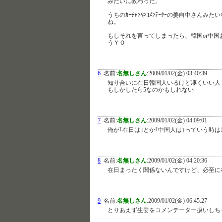
みたいに教わった。
うちのｶｰﾁｬﾝやｺﾒﾝﾃｰﾀｰの姜向中さ
ね。
もしそれを言ってしまったら、韓国or中
うＹＯ
6
名前:
名無しさん
:
2009/01/02(金) 03:40:39
知り合いに在日韓国人いるけど凄くいい人
もしかしたら5なのかもしれない
7
名前:
名無しさん
:
2009/01/02(金) 04:09:01
俺が｢在日は｣とか｢中国人は｣っていう時は
8
名前:
名無しさん
:
2009/01/02(金) 04:20:36
在日まったく関係ないんですけど、必至に
9
名前:
名無しさん
:
2009/01/02(金) 06:45:27
とりあえず生姜をコメンテーター扱いしち