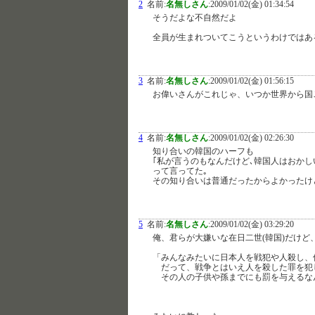
2
名前:
名無しさん
:
2009/01/02(金) 01:34:54
そうだよな不自然だよ
全員が生まれついてこうというわけではあ
3
名前:
名無しさん
:
2009/01/02(金) 01:56:15
お偉いさんがこれじゃ、いつか世界から国
4
名前:
名無しさん
:
2009/01/02(金) 02:26:30
知り合いの韓国のハーフも
｢私が言うのもなんだけど､韓国人はおかし
って言ってた｡
その知り合いは普通だったからよかったけ
5
名前:
名無しさん
:
2009/01/02(金) 03:29:20
俺、君らが大嫌いな在日二世(韓国)だけど
「みんなみたいに日本人を戦犯や人殺し、
だって、戦争とはいえ人を殺した罪を犯
その人の子供や孫までにも罰を与えるな