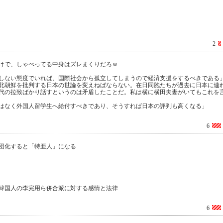
2
けで、しゃべってる中身はズレまくりだろｗ
しない態度でいれば、国際社会から孤立してしまうので経済支援をするべきである
北朝鮮を批判する日本の世論を変えねばならない。在日同胞たちが過去に日本に連
代の拉致ばかり話すというのは矛盾したことだ。私は横に横田夫妻がいてもこれを
ではなく外国人留学生へ給付すべきであり、そうすれば日本の評判も高くなる」
6
団化すると「特亜人」になる
韓国人の李完用ら併合派に対する感情と法律
6