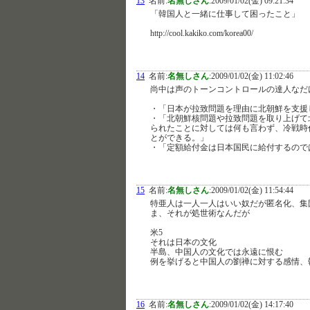
13
名前:
名無しさん
:
2009/01/02(金) 09:21:34
「韓国人と一緒に仕事して困ったこと」
http://cool.kakiko.com/korea00/
14
名前:
名無しさん
:
2009/01/02(金) 11:02:46
尚中は声のトーンコントロールの達人なだ
・「日本が拉致問題を理由に北朝鮮を支援
・「北朝鮮核問題や拉致問題を取り上げて
られたことに対しては何も言わず、冷戦時
とができる。」
・「定額給付金は日本国民に給付するの
15
名前:
名無しさん
:
2009/01/02(金) 11:54:44
特亜人は一人一人はいい奴だが匿名化、集
ま、それが処世術なんだが
米5
それは日本の文化
半島、中国人の文化では永遠に恨む
例を挙げると中国人の劉禅に対する感情、
16
名前:
名無しさん
:
2009/01/02(金) 14:17:40