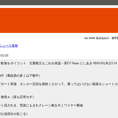
ト
No.5496 住み込みの 助手
ニュース速報
 00:08
イコット 主要船主もこれを容認－英FT Name としあき 09/01/01(木)23:14
泊中（乗組員の多くは下船中）
グボート登場 タンカー迂回を面倒くさがって、通ってはいけない航路をショートカ
り無視ｗ（誰も応答せず）
ート流される 荒波にもまれクレーン船を引くワイヤー断線
模な油流出が起こる）