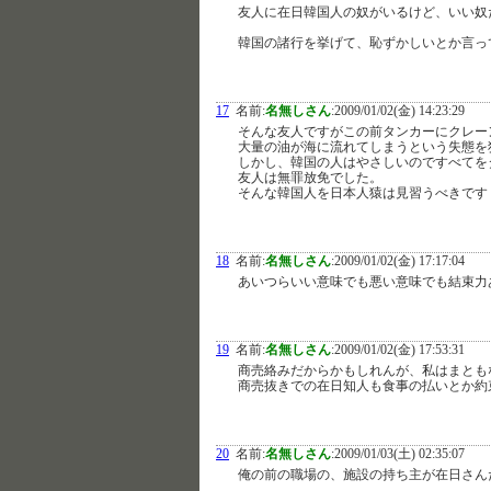
友人に在日韓国人の奴がいるけど、いい奴
韓国の諸行を挙げて、恥ずかしいとか言っ
17
名前:
名無しさん
:
2009/01/02(金) 14:23:29
そんな友人ですがこの前タンカーにクレー
大量の油が海に流れてしまうという失態を
しかし、韓国の人はやさしいのですべてを
友人は無罪放免でした。
そんな韓国人を日本人猿は見習うべきです
18
名前:
名無しさん
:
2009/01/02(金) 17:17:04
あいつらいい意味でも悪い意味でも結束力
19
名前:
名無しさん
:
2009/01/02(金) 17:53:31
商売絡みだからかもしれんが、私はまとも
商売抜きでの在日知人も食事の払いとか約
20
名前:
名無しさん
:
2009/01/03(土) 02:35:07
俺の前の職場の、施設の持ち主が在日さん