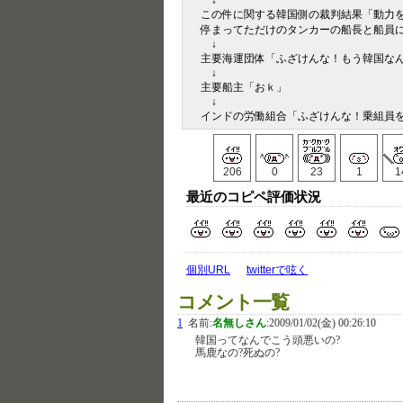
↓
この件に関する韓国側の裁判結果「動力
停まってただけのタンカーの船長と船員
↓
主要海運団体「ふざけんな！もう韓国な
↓
主要船主「おｋ」
↓
インドの労働組合「ふざけんな！乗組員
206
0
23
1
1
最近のコピペ評価状況
個別URL
twitterで呟く
コメント一覧
1
名前:
名無しさん
:
2009/01/02(金) 00:26:10
韓国ってなんでこう頭悪いの?
馬鹿なの?死ぬの?