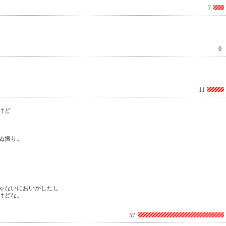
7
0
11
けど
ぬ振り。
ゃないにおいがしたし
けどな。
57