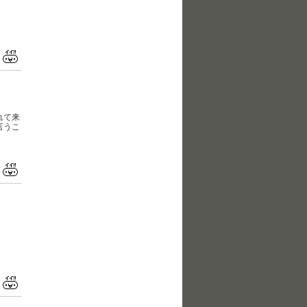
」
れて来
言うこ