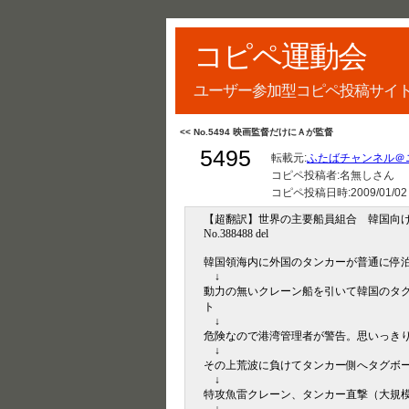
コピペ運動会
ユーザー参加型コピペ投稿サイ
<< No.5494 映画監督だけにＡが監督
5495
転載元:
ふたばチャンネル＠
コピペ投稿者:名無しさん
コピペ投稿日時:
2009/01/02
【超翻訳】世界の主要船員組合 韓国向け航海をボ
No.388488 del
韓国領海内に外国のタンカーが普通に停
↓
動力の無いクレーン船を引いて韓国のタ
ト
↓
危険なので港湾管理者が警告。思いっき
↓
その上荒波に負けてタンカー側へタグボ
↓
特攻魚雷クレーン、タンカー直撃（大規