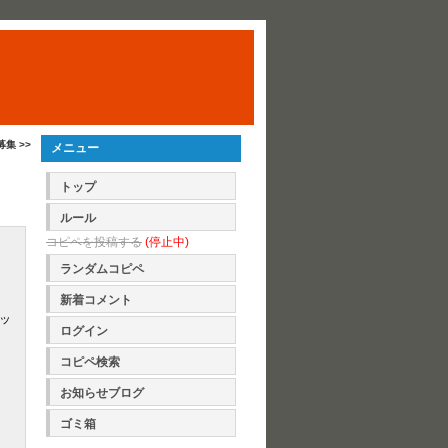
募集 >>
メニュー
トップ
ルール
コピペを投稿する
(停止中)
ランダムコピペ
新着コメント
ッ
ログイン
コピペ検索
お知らせブログ
ゴミ箱