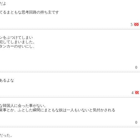
だよ
てるまともな思考回路の持ち主です
5
ンをぶつけてしまい
犯してしまいました。
タンカーのせいにし、
0
あるよな
4
な韓国人に会った事がない。
束事とか、ふとした瞬間にまともな奴は一人もいないと気付かされる
0
だった。