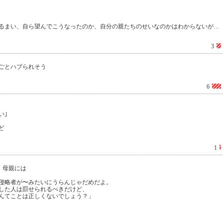
るまい、自ら望んでこうなったのか、自分の親たちのせいなのかはわからないが…
3
ごとハブられそう
6
い｣
ど
1
、母親には
侵略者が〜みたいにうらんじゃだめだよ。
した人は罰せられるべきだけど、
んてことは正しくないでしょう？」