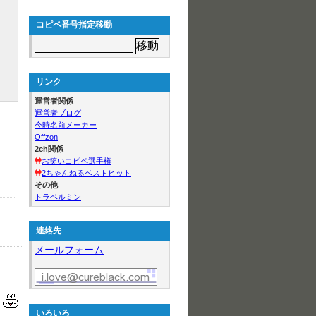
コピペ番号指定移動
リンク
運営者関係
運営者ブログ
今時名前メーカー
Offzon
2ch関係
お笑いコピペ選手権
2ちゃんねるベストヒット
その他
トラベルミン
連絡先
メールフォーム
いろいろ