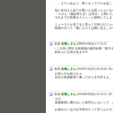
……そりゃあもう、様々なトラブルを起こ
別に在日さん全てが悪いとは思っちゃいな
「○○さん（施設持ち主）は在日」と聞い
それまでの所業をストンッと納得してしま
ニュースとか見てると恐らく日本だけじゃ
韓国の方って『郷に入りては郷に従え』が
21
名前:
名無しさん
:
2009/01/06(火) 17:53:51
>この件に関する韓国側の裁判結果「動力
斜め上にも程があるぞW
22
名前:
名無しさん
:
2010/05/10(月) 20:24:04
ID:
お前らやな奴だなｗ
自分が直接被害に遭ってから文句言えよ。
23
名前:
名無しさん
:
2010/09/29(水) 20:14:32
ID:
※22
直接被害に遭わないと批判もしないって、
お前みたいなのを平和ボケって言うんだぞ