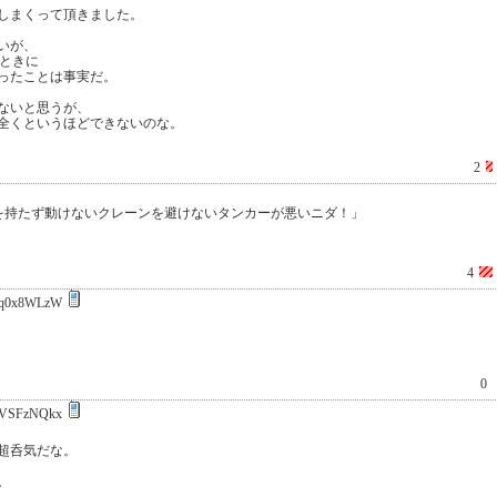
しまくって頂きました。
いが、
たときに
ったことは事実だ。
ないと思うが、
全くというほどできないのな。
2
を持たず動けないクレーンを避けないタンカーが悪いニダ！」
4
q0x8WLzW
0
VSFzNQkx
超呑気だな。
。