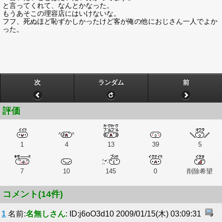
と言ってくれて、なんとかなった。
もうあそこの理容店にはいけないな。
フフ、死ぬほど恥ずかしかったけど客が俺の他におじさん一人でよか
った。
次
ランダム
前
評価
1
4
13
39
5
7
10
145
0
削除希望
コメント(14件)
1
名前:
名無しさん
: ID:j6oO3d10 2009/01/15(木) 03:09:31