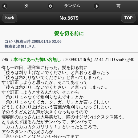
次
ランダム
前
No.5679
back
TOP
髪を切る前に
コピペ投稿日時:2009/01/15 03:06
投稿者:名無しさん
796 ：
本当にあった怖い名無し
：2009/01/13(火) 22:44:21 ID:s5uPkg/40
俺も一昨日、理容室に行った。髪を切る前に
「後ろは刈り上げないでください」と言おうと思ったら
「後ろは角刈りないでください」と言ってしまった。
すぐ訂正しようと思ったが、そこであせって
「後ろは角刈りしないでください」と言ってしまった。
すぐ訂正しようとするんだが、そこから
「角刈りじゃなくて角刈りなんです」とか
「角刈りじゃなくてカ、ク、ガ、リ」とか言ってしまい
どうしても刈り上げという言葉が角刈りになってしまい、
そのうえどんどん声が大きくなっちゃうので
理容師のおっさんは大爆笑だし、隣のオジサンはクスクス笑う。
とりあえず謝るんだがテンパッて、テンパッて
「カカカカカカクガリリリ！」といったところで、
アシスタントのお兄さんが
「言いたいことはだいたい分かってます」