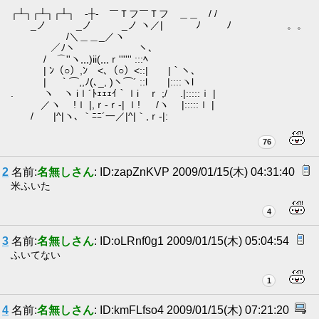
┌┴┐┌┴┐┌┴┐ -┼- ￣Ｔフ￣Ｔフ ＿＿ / /
_ノ _ノ _ノ ヽ／| ﾉ ﾉ 。。
/＼＿＿_／ヽ
／ﾉヽ ヽ、
/ ⌒''ヽ,,,)ii(,,,ｒ'''''' :::ﾍ
| ﾝ（○）,ﾝ <､（○）<::| |｀ヽ､
| ｀⌒,,ﾉ(､_, )ヽ⌒´ ::l |::::ヽl
. ヽ ヽ iｌ´ﾄｪｪｪｲ｀ｌi ｒ ;/ .|:::::ｉ |
／ヽ !ｌ |,ｒ-ｒ-| ｌ! /ヽ |:::::ｌ |
/ |^|ヽ､ ｀ﾆﾆ´一／|^|｀,ｒ-|:
76
2
名前:
名無しさん
: ID:zapZnKVP 2009/01/15(木) 04:31:40
米ふいた
4
3
名前:
名無しさん
: ID:oLRnf0g1 2009/01/15(木) 05:04:54
ふいてない
1
4
名前:
名無しさん
: ID:kmFLfso4 2009/01/15(木) 07:21:20