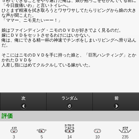
５秒でできることをやり遂げた俺は、娘が抱っこをせがんでくる前に
「今日腹痛いわ」と言いトイレへ。
ひとまず精液を拭き取ろうとワサワサしてたらリビングから娘の大き
な声が聞こえた。
「ママー、ニモ見たいーー！」
娘はファインディング・ニモのＤＶＤが好きでよく見るのだ。
嫁にＤＶＤをセットさせるわけにはいかない。
俺は、俺にできる精一杯の神速でチンポをしまいリビングへ滑り込ん
だ。
そこにはニモのＤＶＤを手に持った娘と、「巨乳ハンティング」とか
かれたＤＶＤを
人差し指にはめてクルクルしている嫁がいた。
次
ランダム
前
評価
3
5
14
10
235