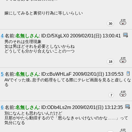
嫁にしてみると裏切り行為に等しいらしい
30
4
名前:
名無しさん
: ID:D/5XgLX0 2009/02/01(日) 13:00:41
男のそれは生理現象
女は男ほどそれを必要としないからね
どうしても分かり合えないことの一つ
18
5
名前:
名無しさん
: ID:cBuWHLaF 2009/02/01(日) 13:05:53
AVでイッた後､息子の処理をしてる際にテレビ画面を見ると虚しくな
る
7
6
名前:
名無しさん
: ID:ODb4Ls2m 2009/02/01(日) 13:12:35
別になんとも思わないんだけど
旦那がやたら動揺するので「怒らなきゃいけないのかな……」って
気分になる