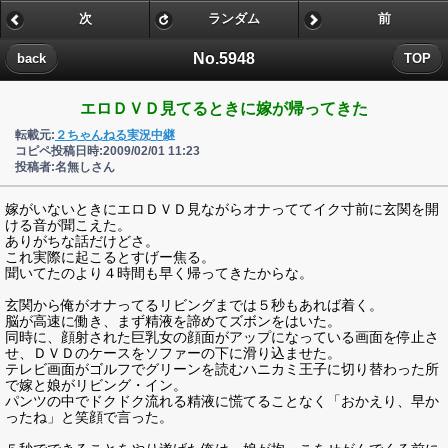
次
ランダム
前
No.5948
back
TOP
エロＤＶＤ見てるときに嫁が帰ってきた
転載元:
２ちゃんねる実況中継
コピペ投稿日時:2009/02/01 11:23
投稿者:名無しさん
嫁がいないときにエロＤＶＤ見ながらオナっててイク寸前に玄関を開
ける音が聞こえた。
ありがちな話だけどさ。
これ実際に起こるとすげー焦る。
聞いてたのより４時間も早く帰ってきたからな。
玄関から俺がオナってるリビングまでは５秒もあれば着く。
脳が高速に働き、まず精液を諦めてズボンをはいた。
同時に、顔射された巨乳女の顔面がアップになっている画面を停止さ
せ、ＤＶＤのケースをソファーの下に滑り込ませた。
テレビ画面がゴルフでグリーンを読むハニカミ王子に切り替わった所
で嫁と娘がリビング・イン。
パンツの中でドクドク流れる精液に慌てることなく「おかえり、早か
ったね」と笑顔で言った。