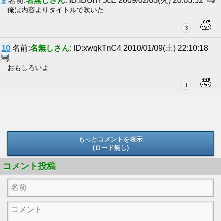
9
名前:
名無しさん
: ID:IDUhY5cE 2009/02/03(火) 20:03:52
俺は内容よりタイトルで吹いた
3
10
名前:
名無しさん
: ID:xwqkTnC4 2010/01/09(土) 22:10:18
おもしろいよ
1
もっとコメントを表示
(ロード無し)
(ロード無し)
コメント投稿