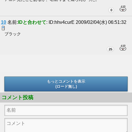
0
10
名前:
IDと合わせて
: ID:hhv4curE 2009/02/04(水) 06:51:32
ブラック
25
もっとコメントを表示
(ロード無し)
(ロード無し)
コメント投稿