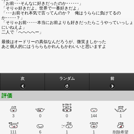
「お前･･･そんなに好きだったのか･･････」
「そりゃ好きだよ。世界で一番好きだよ」
「･･･お前それ本気で言ってんのか？ 俺はうららに負けてるの
か･････？」
「そりゃお前･････本当にお前よりも好きだったらこうやっていっしょ
にいねえよ」
二人で「へへへへー」
最後はオードリーの真似なんだろうが、微笑ましかった
あと個人的にはうららもかれんもかわいいと思いますよ
次
ランダム
前
評価
3
0
0
144
1
111
6
1
1
削除希望