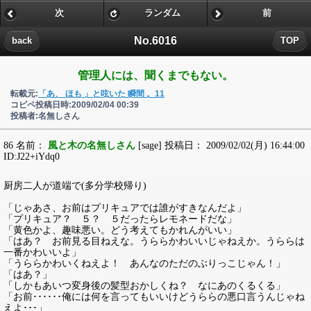
次
ランダム
前
No.6016
back
TOP
管理人には、聞くまでもない。
転載元:
「あ、 ほも 」と呟いた 瞬間 。11
コピペ投稿日時:2009/02/04 00:39
投稿者:名無しさん
86 名前：
風と木の名無しさん
[sage] 投稿日： 2009/02/02(月) 16:44:00
ID:J22+iYdq0
厨房二人が道端で(多分学校帰り)
「じゃあさ、お前はプリキュアでは誰がすきなんだよ」
「プリキュア？ ５？ ５だったらレモネードだな」
「黄色かよ、趣味悪い。どう考えてもかれんがいい」
「はあ？ お前見る目ねえな。うららかわいいじゃねえか。うららは
一番かわいいよ」
「うららかわいくねえよ！ あんなのただのぶりっこじゃん！」
「はあ？」
「しかもあいつ変身後の髪型おかしくね？ なにあのくるくる」
「お前･･････俺には何を言ってもいいけどうららの悪口言うんじゃね
えよ･･･」