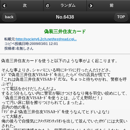
次
ランダム
前
No.6438
back
TOP
偽装三井住友カード
転載元:
http://society6.2ch.net/test/read.cgi...
コピペ投稿日時:2009/03/01 12:01
投稿者:名無しさん
偽造三井住友カードを使うと以下のような事がよく起こります。
そんな事よりさ､シャバにいる時にﾛｰｿﾝに行ったんだけどさ､
ﾚｼﾞで偽造三井住友VISAｶｰﾄﾞを出したらﾊﾞｲﾄの店員が慌てて
｢これは偽造三井住友VISAｶｰﾄﾞだな。ちょっと待ちやがれ、警察を呼
ぶぞ!｣
って電話をかけだしたんだよ｡
すると5分もしない内に警官が駆けつけるなり俺を羽交い絞めにして、
「偽造三井住友VISAｶｰﾄﾞを使うとは、ふてえ野郎だ！｣
って汚い床に額を擦りつけられてしまったよ。
店内の他の客も
｢ﾏｼﾞかよ!偽造三井住友VISAｶｰﾄﾞを使うなんてヒドいよな!｣
って大騒ぎ｡
俺の後ろで自慢気にｱﾒｯｸｽｾﾝﾁｭﾘｵﾝを出して並んでいたｵﾔｼﾞには大笑い
された｡