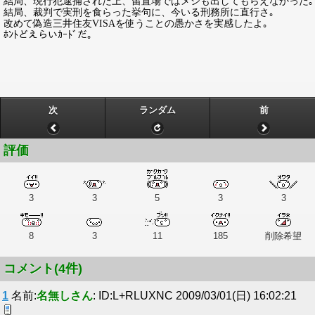
結局、現行犯逮捕された上、留置場ではメシも出してもらえなかった｡
結局、裁判で実刑を食らった挙句に、今いる刑務所に直行さ｡
改めて偽造三井住友VISAを使うことの愚かさを実感したよ｡
ﾎﾝﾄどえらいｶｰﾄﾞだ｡
次
ランダム
前
評価
3
3
5
3
3
8
3
11
185
削除希望
コメント(4件)
1
名前:
名無しさん
: ID:L+RLUXNC 2009/03/01(日) 16:02:21