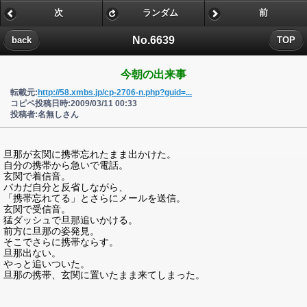
次
ランダム
前
No.6639
back
TOP
今朝の出来事
転載元:
http://58.xmbs.jp/cp-2706-n.php?guid=...
コピペ投稿日時:2009/03/11 00:33
投稿者:名無しさん
旦那が玄関に携帯忘れたまま出かけた。
自分の携帯から急いで電話。
玄関で着信音。
バカだ自分と反省しながら、
「携帯忘れてる」とさらにメールを送信。
玄関で受信音。
猛ダッシュで旦那追いかける。
前方に旦那の姿発見。
そこでさらに携帯ならす。
旦那出ない。
やっと追いついた。
旦那の携帯、玄関に置いたまま来てしまった。