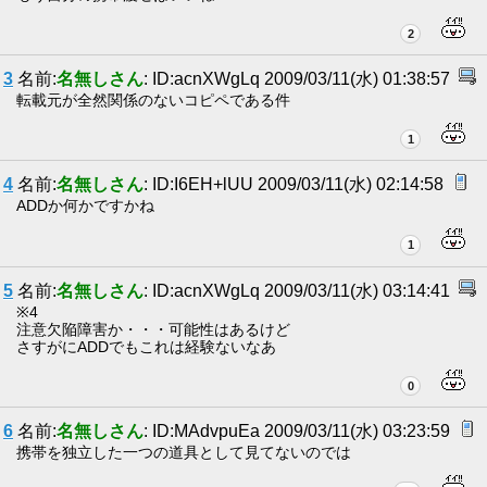
2
3
名前:
名無しさん
: ID:acnXWgLq 2009/03/11(水) 01:38:57
転載元が全然関係のないコピペである件
1
4
名前:
名無しさん
: ID:I6EH+lUU 2009/03/11(水) 02:14:58
ADDか何かですかね
1
5
名前:
名無しさん
: ID:acnXWgLq 2009/03/11(水) 03:14:41
※4
注意欠陥障害か・・・可能性はあるけど
さすがにADDでもこれは経験ないなあ
0
6
名前:
名無しさん
: ID:MAdvpuEa 2009/03/11(水) 03:23:59
携帯を独立した一つの道具として見てないのでは