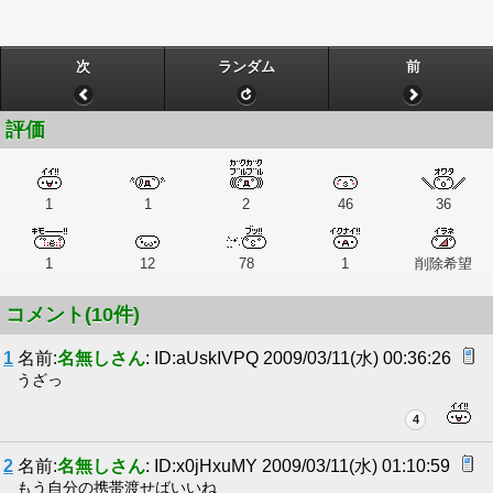
次
ランダム
前
評価
1
1
2
46
36
1
12
78
1
削除希望
コメント(10件)
1
名前:
名無しさん
: ID:aUskIVPQ 2009/03/11(水) 00:36:26
うざっ
4
2
名前:
名無しさん
: ID:x0jHxuMY 2009/03/11(水) 01:10:59
もう自分の携帯渡せばいいね