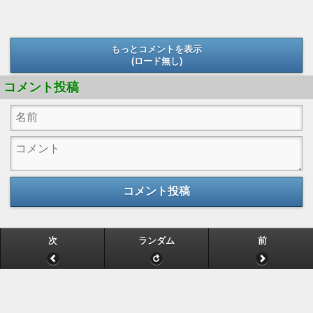
もっとコメントを表示
(ロード無し)
(ロード無し)
コメント投稿
コメント投稿
次
ランダム
前