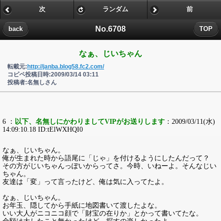
次
ランダム
前
No.6708
back
TOP
なぁ、じいちゃん
転載元:
http://janba.blog58.fc2.com/
コピペ投稿日時:2009/03/14 03:11
投稿者:名無しさん
6 ：
以下、名無しにかわりましてVIPがお送りします
：2009/03/11(水)
14:09:10.18 ID:tElWXHQI0
なぁ、じいちゃん。
俺が生まれた時から語尾に「じゃ」を付けるようにしたんだって？
その方がじいちゃんっぽいからってさ。今時、いねーよ。そんなじい
ちゃん。
友達は「変」って言ったけど、俺は気に入ってたよ。
なぁ、じいちゃん。
お年玉、隠してから手紙に地図書いて渡したよな。
いい大人がニコニコ顔で「財宝の在りか」とかって書いてたな。