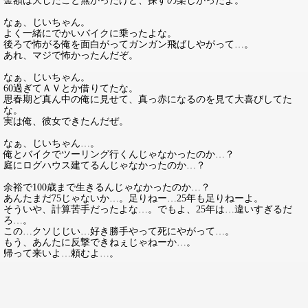
金額は大したこと無かったけど、探すの楽しかったよ。
なぁ、じいちゃん。
よく一緒にでかいバイクに乗ったよな。
後ろで怖がる俺を面白がってガンガン飛ばしやがって…。
あれ、マジで怖かったんだぞ。
なぁ、じいちゃん。
60過ぎてＡＶとか借りてたな。
思春期ど真ん中の俺に見せて、真っ赤になるのを見て大喜びしてた
な。
実は俺、彼女できたんだぜ。
なぁ、じいちゃん…。
俺とバイクでツーリング行くんじゃなかったのか…？
庭にログハウス建てるんじゃなかったのか…？
余裕で100歳まで生きるんじゃなかったのか…？
あんたまだ75じゃないか…。足りねー…25年も足りねーよ。
そういや、計算苦手だったよな…。でもよ、25年は…違いすぎるだ
ろ…。
この…クソじじい…好き勝手やって死にやがって…。
もう、あんたに反撃できねぇじゃねーか…。
帰って来いよ…頼むよ…。