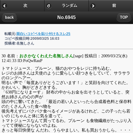
次
ランダム
前
No.6945
back
TOP
転載元:
面白いコピペを貼り付けるスレ25
コピペ投稿日時:2009/03/25 16:03
投稿者:名無しさん
30 名前：
おさかなくわえた名無しさん
[sage] 投稿日：2009/03/25(水)
12:41:33 ID:PoQwRauP
トマトジュース、プルーン、猫のおやつをレジに持ち込む。
レジのお姉さんは天使のように愛らしい顔つきをしていて、サラサラ
のロングヘアー。
明るい声で「毎度ありがとうございます！」と笑顔を向けてくれた。
かわいい。胸がどきどきする。
「638円になりまーす」 財布の中からお金を出そうとしていると、突
然お姉さんの心の声が
頭の中に響いてきた。 「最近の若い人といったら合成着色料と保存料
のたくさん入った食べ物を
後先考えずにバクバク食べるイメージがあるけれど、この子ったら若
いの にちゃんと体に気を遣って、
トマトジュースなんて買ってるわ。プルーン も食物繊維がたっぷり入
ってて便秘にならないのよね。
きっと毎日快便な んだわ。うらやましい。私も買おうかしら。・・・