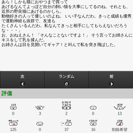
あら！しかも猫におやつまで買って
あげるなんてよっぽど自分の飼い猫を大事にしてるのね。それとも、
近所の野良猫にあげるのかしら。
動物好きの人って優しいのよね。 いい子なんだわ。きっと成績も優秀
で運動神経も抜群で、友達も
たくさん いるんだわ。私なんてきっと相手にしてもらえないだろう
な・・・」
お、おねえさん！ 「そんなことないですよ！」 そう言ってお姉さんに
キスをして乳を揉んだ。
お姉さんは目を見開いてギャア！と叫んで私を突き飛ばした。
次
ランダム
前
評価
0
3
2
0
13
125
0
37
16
削除希望