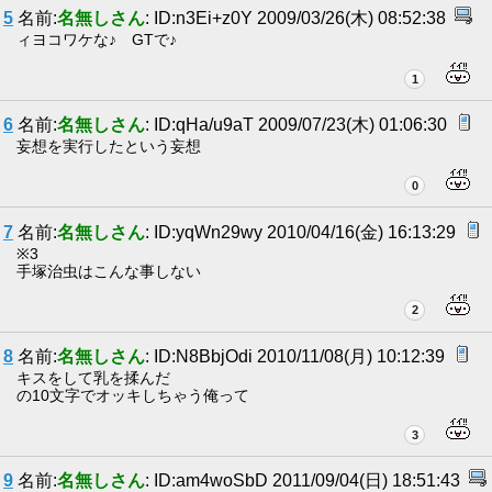
5
名前:
名無しさん
: ID:n3Ei+z0Y 2009/03/26(木) 08:52:38
ィヨコワケな♪ GTで♪
1
6
名前:
名無しさん
: ID:qHa/u9aT 2009/07/23(木) 01:06:30
妄想を実行したという妄想
0
7
名前:
名無しさん
: ID:yqWn29wy 2010/04/16(金) 16:13:29
※3
手塚治虫はこんな事しない
2
8
名前:
名無しさん
: ID:N8BbjOdi 2010/11/08(月) 10:12:39
キスをして乳を揉んだ
の10文字でオッキしちゃう俺って
3
9
名前:
名無しさん
: ID:am4woSbD 2011/09/04(日) 18:51:43